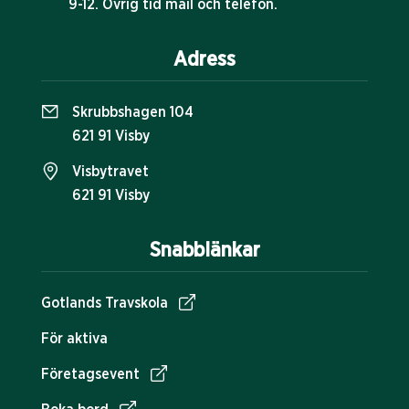
9-12. Övrig tid mail och telefon.
Adress
Skrubbshagen 104
621 91 Visby
Visbytravet
621 91 Visby
Snabblänkar
Gotlands Travskola
För aktiva
Företagsevent