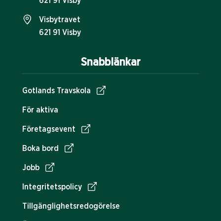
621 91 Visby
Visbytravet
621 91 Visby
Snabblänkar
Gotlands Travskola
För aktiva
Företagsevent
Boka bord
Jobb
Integritetspolicy
Tillgänglighetsredogörelse