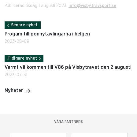
Publicerad tisdag 1 augusti 2023.
info@visby.travsport.se
Senare nyhet
Progam till ponnytävlingarna i helgen
2023-08-09
Tidigare nyhet
Varmt välkommen till V86 på Visbytravet den 2 augusti
2023-07-31
Nyheter
VÅRA PARTNERS