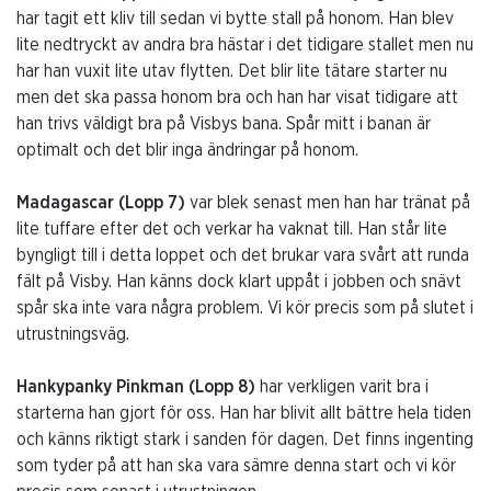
har tagit ett kliv till sedan vi bytte stall på honom. Han blev
lite nedtryckt av andra bra hästar i det tidigare stallet men nu
har han vuxit lite utav flytten. Det blir lite tätare starter nu
men det ska passa honom bra och han har visat tidigare att
han trivs väldigt bra på Visbys bana. Spår mitt i banan är
optimalt och det blir inga ändringar på honom.
Madagascar (
Lopp 7)
var blek senast men han har tränat på
lite tuffare efter det och verkar ha vaknat till. Han står lite
byngligt till i detta loppet och det brukar vara svårt att runda
fält på Visby. Han känns dock klart uppåt i jobben och snävt
spår ska inte vara några problem. Vi kör precis som på slutet i
utrustningsväg.
Hankypanky
Pinkman (Lopp 8)
har verkligen varit bra i
starterna han gjort för oss. Han har blivit allt bättre hela tiden
och känns riktigt stark i sanden för dagen. Det finns ingenting
som tyder på att han ska vara sämre denna start och vi kör