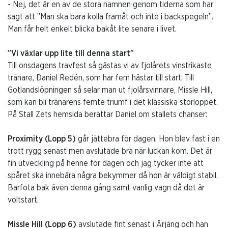
- Nej, det är en av de stora namnen genom tiderna som har
sagt att ”Man ska bara kolla framåt och inte i backspegeln”.
Man får helt enkelt blicka bakåt lite senare i livet.
”
Vi växlar upp lite till denna start”
Till onsdagens travfest så gästas vi av fjolårets vinstrikaste
tränare, Daniel Redén, som har fem hästar till start. Till
Gotlandslöpningen så selar man ut fjolårsvinnare, Missle Hill,
som kan bli tränarens femte triumf i det klassiska storloppet.
På Stall Zets hemsida berättar Daniel om stallets chanser:
Proximity (Lopp 5
)
går jättebra för dagen. Hon blev fast i en
trött rygg senast men avslutade bra när luckan kom. Det är
fin utveckling på henne för dagen och jag tycker inte att
spåret ska innebära några bekymmer då hon är väldigt stabil.
Barfota bak även denna gång samt vanlig vagn då det är
voltstart.
Missle Hill (Lopp 6)
avslutade fint senast i Årjäng och han