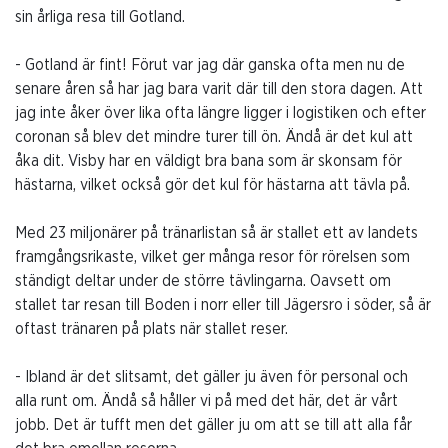
sin årliga resa till Gotland.
- Gotland är fint! Förut var jag där ganska ofta men nu de
senare åren så har jag bara varit där till den stora dagen. Att
jag inte åker över lika ofta längre ligger i logistiken och efter
coronan så blev det mindre turer till ön. Ändå är det kul att
åka dit. Visby har en väldigt bra bana som är skonsam för
hästarna, vilket också gör det kul för hästarna att tävla på.
Med 23 miljonärer på tränarlistan så är stallet ett av landets
framgångsrikaste, vilket ger många resor för rörelsen som
ständigt deltar under de större tävlingarna. Oavsett om
stallet tar resan till Boden i norr eller till Jägersro i söder, så är
oftast tränaren på plats när stallet reser.
- Ibland är det slitsamt, det gäller ju även för personal och
alla runt om. Ändå så håller vi på med det här, det är vårt
jobb. Det är tufft men det gäller ju om att se till att alla får