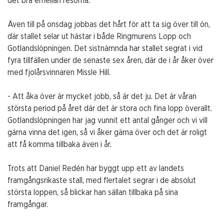
det bra emellan resorna.
Även till på onsdag jobbas det hårt för att ta sig över till ön,
där stallet selar ut hästar i både Ringmurens Lopp och
Gotlandslöpningen. Det sistnämnda har stallet segrat i vid
fyra tillfällen under de senaste sex åren, där de i år åker över
med fjolårsvinnaren Missle Hill.
- Att åka över är mycket jobb, så är det ju. Det är våran
största period på året där det är stora och fina lopp överallt.
Gotlandslöpningen har jag vunnit ett antal gånger och vi vill
gärna vinna det igen, så vi åker gärna över och det är roligt
att få komma tillbaka även i år.
Trots att Daniel Redén har byggt upp ett av landets
framgångsrikaste stall, med flertalet segrar i de absolut
största loppen, så blickar han sällan tillbaka på sina
framgångar.