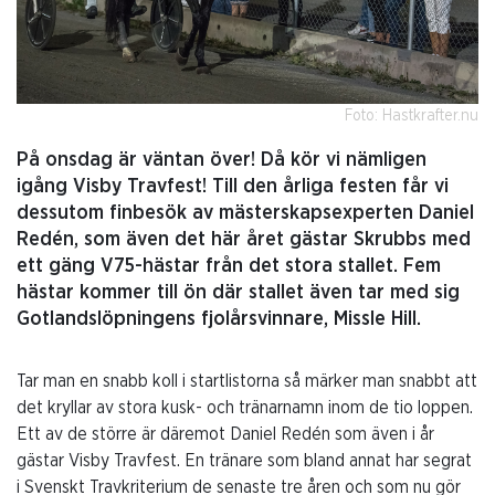
Foto: Hastkrafter.nu
På onsdag är väntan över! Då kör vi nämligen
igång Visby Travfest! Till den årliga festen får vi
dessutom finbesök av mästerskapsexperten Daniel
Redén, som även det här året gästar Skrubbs med
ett gäng V75-hästar från det stora stallet. Fem
hästar kommer till ön där stallet även tar med sig
Gotlandslöpningens fjolårsvinnare, Missle Hill.
Tar man en snabb koll i startlistorna så märker man snabbt att
det kryllar av stora kusk- och tränarnamn inom de tio loppen.
Ett av de större är däremot Daniel Redén som även i år
gästar Visby Travfest. En tränare som bland annat har segrat
i Svenskt Travkriterium de senaste tre åren och som nu gör