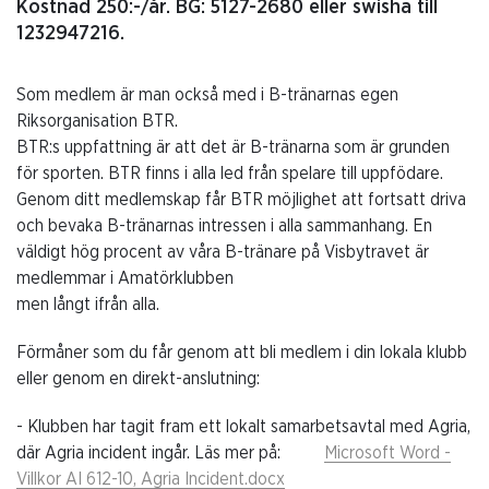
Kostnad 250:-/år. BG: 5127-2680 eller swisha till
1232947216.
Som medlem är man också med i B-tränarnas egen
Riksorganisation BTR.
BTR:s uppfattning är att det är B-tränarna som är grunden
för sporten. BTR finns i alla led från spelare till uppfödare.
Genom ditt medlemskap får BTR möjlighet att fortsatt driva
och bevaka B-tränarnas intressen i alla sammanhang. En
väldigt hög procent av våra B-tränare på Visbytravet är
medlemmar i Amatörklubben
men långt ifrån alla.
Förmåner som du får genom att bli medlem i din lokala klubb
eller genom en direkt-anslutning:
- Klubben har tagit fram ett lokalt samarbetsavtal med Agria,
där Agria incident ingår. Läs mer på:
Microsoft Word -
Villkor AI 612-10, Agria Incident.docx