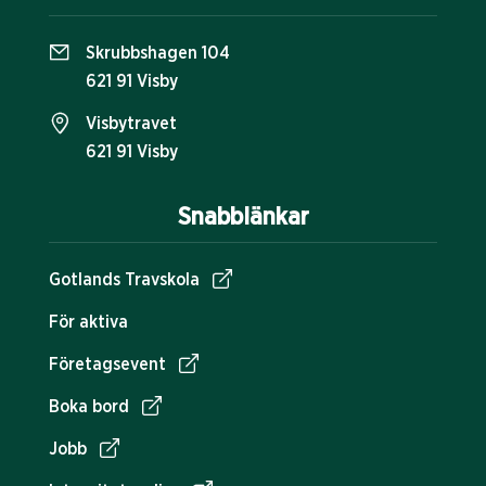
Skrubbshagen 104
621 91 Visby
Visbytravet
621 91 Visby
Snabblänkar
Gotlands Travskola
För aktiva
Företagsevent
Boka bord
Jobb