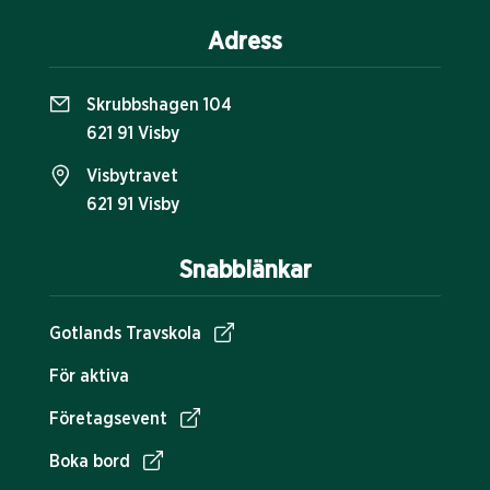
Adress
Skrubbshagen 104
621 91 Visby
Visbytravet
621 91 Visby
Snabblänkar
Gotlands Travskola
För aktiva
Företagsevent
Boka bord