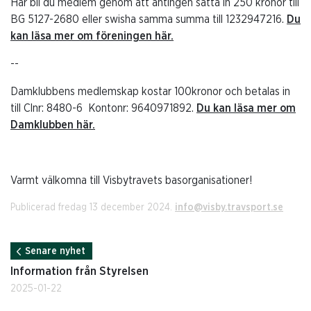
Här bli du medlem genom att antingen sätta in 250 kronor till
BG 5127-2680 eller swisha samma summa till 1232947216.
Du
kan läsa mer om föreningen här.
--
Damklubbens medlemskap kostar 100kronor och betalas in
till
Clnr: 8480-6 Kontonr: 9640971892.
Du kan läsa mer om
Damklubben här.
Varmt välkomna till Visbytravets basorganisationer!
Publicerad fredag 13 december 2024.
info@visby.travsport.se
Senare nyhet
Information från Styrelsen
2025-01-22