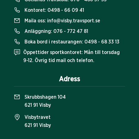
Kontoret:
0498 - 66 09 41
Maila oss:
info@visby.travsport.se
Anläggning:
076 - 772 47 81
Boka bord i restaurangen:
0498 - 68 33 13
Öppettider sportkontoret: Mån till torsdag
9-12. Övrig tid mail och telefon.
Adress
Skrubbshagen 104
621 91 Visby
Visbytravet
621 91 Visby