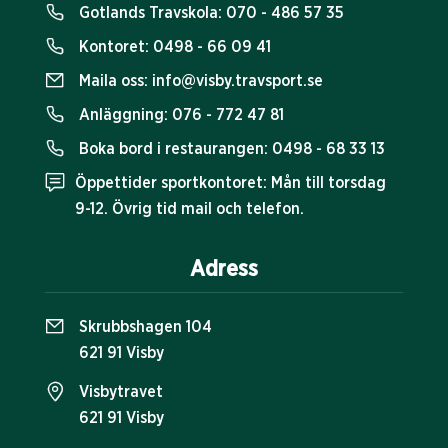
Gotlands Travskola:
070 - 486 57 35
Kontoret:
0498 - 66 09 41
Maila oss:
info@visby.travsport.se
Anläggning:
076 - 772 47 81
Boka bord i restaurangen:
0498 - 68 33 13
Öppettider sportkontoret: Mån till torsdag
9-12. Övrig tid mail och telefon.
Adress
Skrubbshagen 104
621 91 Visby
Visbytravet
621 91 Visby