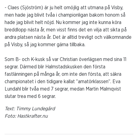
- Claes (Sjöström) är ju helt omöjlig att utmana på Visby,
men hade jag blivit tvåa i championligan bakom honom så
hade jag blivit helt nöjd. Nu kommer jag inte kunna köra
breddlopp nästa år, men visst finns det en vilja att sikta på
andra platsen nästa år. Det är alltid trevligt och välkomnande
på Visby, så jag kommer gärna tillbaka.
Som B- och K-kusk så var Christian överlägsen med sina 11
segrar. Därmed blir Halmstadskusken den första
fastlänningen på många år, om inte den första, att säkra
championatet i den tidigare kallat ”amatörklassen”. Eva
Lundahl blir tvåa med 7 segrar, medan Martin Malmqvist
slutar trea med 6 segrar.
Text: Timmy Lundegård
Foto: Hastkrafter.nu