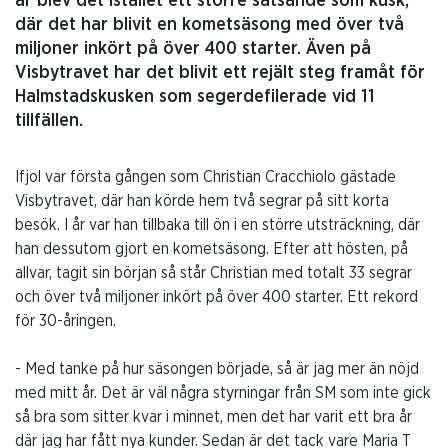
år blev det istället ett större satsande som kusk,
där det har blivit en kometsäsong med över två
miljoner inkört på över 400 starter. Även på
Visbytravet har det blivit ett rejält steg framåt för
Halmstadskusken som segerdefilerade vid 11
tillfällen.
Ifjol var första gången som Christian Cracchiolo gästade
Visbytravet, där han körde hem två segrar på sitt korta
besök. I år var han tillbaka till ön i en större utsträckning, där
han dessutom gjort en kometsäsong. Efter att hösten, på
allvar, tagit sin början så står Christian med totalt 33 segrar
och över två miljoner inkört på över 400 starter. Ett rekord
för 30-åringen.
- Med tanke på hur säsongen började, så är jag mer än nöjd
med mitt år. Det är väl några styrningar från SM som inte gick
så bra som sitter kvar i minnet, men det har varit ett bra år
där jag har fått nya kunder. Sedan är det tack vare Maria T