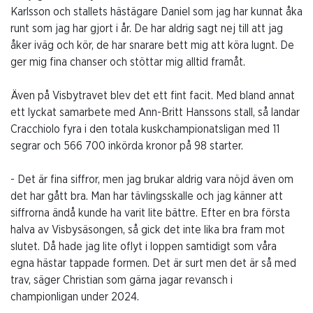
Karlsson och stallets hästägare Daniel som jag har kunnat åka
runt som jag har gjort i år. De har aldrig sagt nej till att jag
åker iväg och kör, de har snarare bett mig att köra lugnt. De
ger mig fina chanser och stöttar mig alltid framåt.
Även på Visbytravet blev det ett fint facit. Med bland annat
ett lyckat samarbete med Ann-Britt Hanssons stall, så landar
Cracchiolo fyra i den totala kuskchampionatsligan med 11
segrar och 566 700 inkörda kronor på 98 starter.
- Det är fina siffror, men jag brukar aldrig vara nöjd även om
det har gått bra. Man har tävlingsskalle och jag känner att
siffrorna ändå kunde ha varit lite bättre. Efter en bra första
halva av Visbysäsongen, så gick det inte lika bra fram mot
slutet. Då hade jag lite oflyt i loppen samtidigt som våra
egna hästar tappade formen. Det är surt men det är så med
trav, säger Christian som gärna jagar revansch i
championligan under 2024.