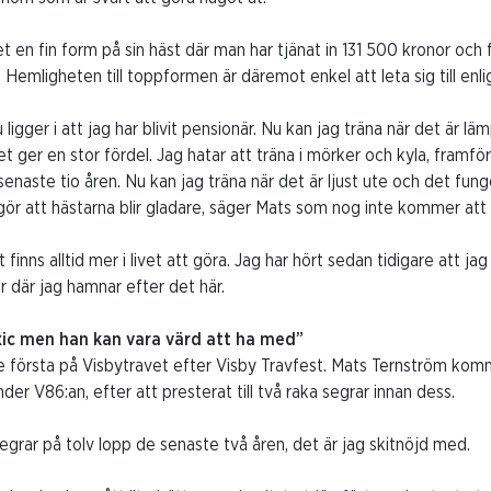
let en fin form på sin häst där man har tjänat in 131 500 kronor och f
Hemligheten till toppformen är däremot enkel att leta sig till enli
ligger i att jag har blivit pensionär. Nu kan jag träna när det är lämp
et ger en stor fördel. Jag hatar att träna i mörker och kyla, framför
 senaste tio åren. Nu kan jag träna när det är ljust ute och det fung
ör att hästarna blir gladare, säger Mats som nog inte kommer att få 
et finns alltid mer i livet att göra. Jag har hört sedan tidigare att
r där jag hamnar efter det här.
xic men han kan vara värd att ha med”
de första på Visbytravet efter Visby Travfest. Mats Ternström kom
er V86:an, efter att presterat till två raka segrar innan dess.
a segrar på tolv lopp de senaste två åren, det är jag skitnöjd med.