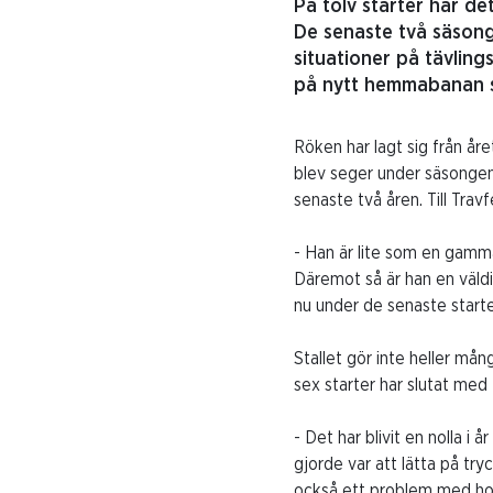
På tolv starter har de
De senaste två säsong
situationer på tävlin
på nytt hemmabanan 
Röken har lagt sig från år
blev seger under säsongens
senaste två åren. Till Trav
- Han är lite som en gamma
Däremot så är han en väldig
nu under de senaste start
Stallet gör inte heller mån
sex starter har slutat med 
- Det har blivit en nolla i 
gjorde var att lätta på try
också ett problem med hon