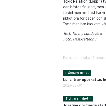
Toxic Relation (Lopp 1)
t
den bästa från start, men u
fördel men min häst har vi
riktigt bra för dagen och 
Toxic men han kan vara vä
Text: Timmy Lundegård
Foto: Hästkrafter.nu
Publicerad onsdag 16 august
Senare nyhet
Lunchtrav uppskattas ho
2023-08-30
Tidigare nyhet
Josefine gör fjärde sta