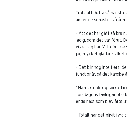
Trots allt detta så har stal
under de senaste två åren. 
- Att det har gått så bra nu 
ledig, som det var förut. D
vilket jag har fått göra de
jag mycket gladare vilket g
- Det blir nog inte flera, d
funktionär, så det kanske ä
”Man ska aldrig spika To
Torsdagens tävlingar blir 
enda häst som blev åtta und
- Totalt har det blivit fyr