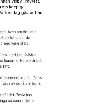
 innan Visby Travfest.
trots knepiga
 På torsdag gästar han
uccé. Även om det inte
på stallet under de
åt med varje start.
nns inget ont i hästen.
 med honom efter sex år och
 sätt.
i platsprocent, medan årets
 vissa av de få starterna.
v, där det första han
pringa på banan. Det är