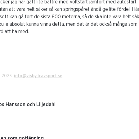
ycker jag har gått lite bättre med voltstart jämfört med autostart.
tan att vara helt säker så kan springspåret ändå ge lite fördel. Häs
 sett kan gå fort de sista 800 meterna, så de ska inte vara helt s
skulle absolut kunna vinna detta, men det är det också många som 
rd att ha med.
i 2023.
info@visby.travsport.se
s Hansson och Liljedahl
rten som gotlänning