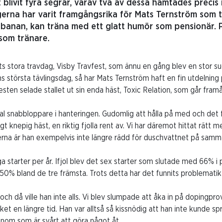
t blivit fyra segrar, varav två av dessa hämtades precis
erna har varit framgångsrika för Mats Ternström som 
gsbanan, kan träna med ett glatt humör som pensionär.
som tränare.
ets stora travdag, Visby Travfest, som ännu en gång blev en stor s
 största tävlingsdag, så har Mats Ternström haft en fin utdelning 
festen selade stallet ut sin enda häst, Toxic Relation, som går fram
l snabbloppare i hanteringen. Gudomlig att hålla på med och det fi
t knepig häst, en riktig fjolla rent av. Vi har däremot hittat rätt
erna är han exempelvis inte längre rädd för duschvattnet på samma
ga starter per år. Ifjol blev det sex starter som slutade med 66% 
50% bland de tre främsta. Trots detta har det funnits problematik i
år och då ville han inte alls. Vi blev slumpade att åka in på dopingpro
cket en längre tid. Han var alltså så kissnödig att han inte kunde s
om som är svårt att göra något åt.