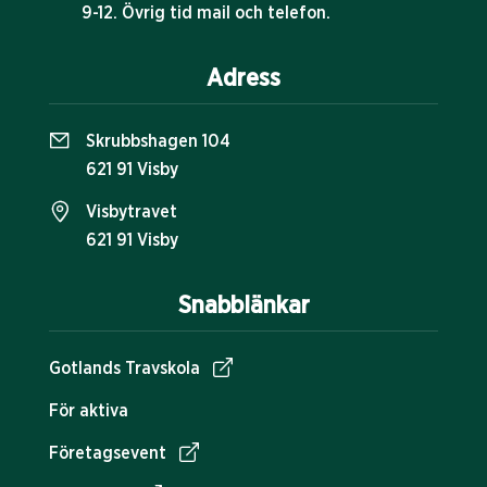
9-12. Övrig tid mail och telefon.
Adress
Skrubbshagen 104
621 91 Visby
Visbytravet
621 91 Visby
Snabblänkar
Gotlands Travskola
För aktiva
Företagsevent