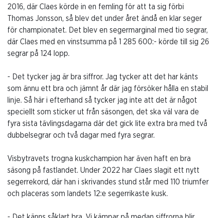
2016, där Claes körde in en femling för att ta sig förbi
Thomas Jonsson, så blev det under året ändå en klar seger
för championatet. Det blev en segermarginal med tio segrar,
där Claes med en vinstsumma på 1 285 600:- körde till sig 26
segrar på 124 lopp.
- Det tycker jag är bra siffror. Jag tycker att det har känts
som ännu ett bra och jämnt år där jag försöker hålla en stabil
linje. Så här i efterhand så tycker jag inte att det är något
speciellt som sticker ut från säsongen, det ska väl vara de
fyra sista tävlingsdagarna där det gick lite extra bra med två
dubbelsegrar och två dagar med fyra segrar.
Visbytravets trogna kuskchampion har även haft en bra
säsong på fastlandet. Under 2022 har Claes slagit ett nytt
segerrekord, där han i skrivandes stund står med 110 triumfer
och placeras som landets 12:e segerrikaste kusk.
- Det känns såklart bra. Vi kämpar på medan siffrorna blir