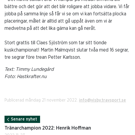
bättre och det gör att det blir roligare att jobba vidare. Vi får
jobba på samma linje så får vi se om vi kan fortsätta plocka
placeringar, målet är alltid att gå uppåt även om vi är
medvetna på att det lika gärna kan gå neråt.
Stort grattis till Claes Sjöström som tar sitt tionde
kuskchampionat! Martin Malmqvist slutar tvåa med 16 segrar,
tre segrar före trean Petter Karlsson.
Text: Timmy Lundegård
Foto: Hastkrafter.nu
Publicerad måndag 21 november 2022.
info@visby.travsport.se
Senare nyhet
Tränarchampion 2022: Henrik Hoffman