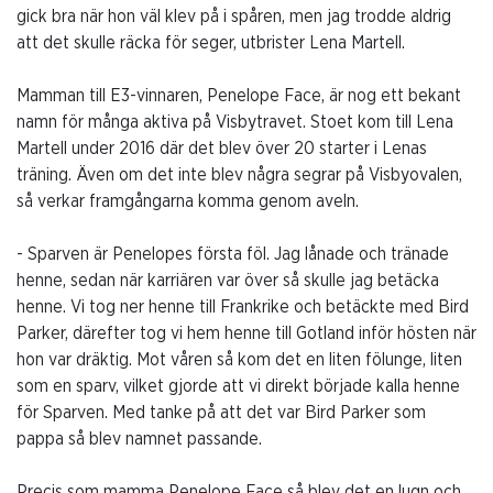
gick bra när hon väl klev på i spåren, men jag trodde aldrig
att det skulle räcka för seger, utbrister Lena Martell.
Mamman till E3-vinnaren, Penelope Face, är nog ett bekant
namn för många aktiva på Visbytravet. Stoet kom till Lena
Martell under 2016 där det blev över 20 starter i Lenas
träning. Även om det inte blev några segrar på Visbyovalen,
så verkar framgångarna komma genom aveln.
- Sparven är Penelopes första föl. Jag lånade och tränade
henne, sedan när karriären var över så skulle jag betäcka
henne. Vi tog ner henne till Frankrike och betäckte med Bird
Parker, därefter tog vi hem henne till Gotland inför hösten när
hon var dräktig. Mot våren så kom det en liten fölunge, liten
som en sparv, vilket gjorde att vi direkt började kalla henne
för Sparven. Med tanke på att det var Bird Parker som
pappa så blev namnet passande.
Precis som mamma Penelope Face så blev det en lugn och