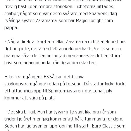
trevlig häst i den mindre storleken. Likheterna hittades
snabbt, något som var desto svårare med Sparvens idag
tvååriga syster, Zaramama, som har Magic Tonight som
pappa.
- Några direkta likheter mellan Zaramama och Penelope finns
det nog inte, det är en helt annorlunda häst. Precis som sin
mamma så är det en fin individ men annars är det en större
häst som är annorlunda från de andra i släkten.
Efter framgången i E3 så kan det bli nya
storloppsframgångar redan på torsdag. Då startar Indy Rock i
ett uttagningslopp till Sprintermästaren, där Lena själv
kommer att vara på plats.
- Det ska bli kul. Han har tyvärr inte varit lika bra i år som
under fjolåret men jag kommer att hålla tummarna för dem.
Sedan har jag även en uppfödning till start i Euro Classic som