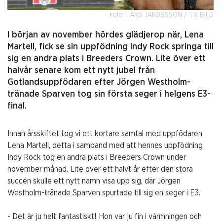
Foto: LARS JAKOBSSON / TR BILD
I början av november hördes glädjerop när, Lena
Martell, fick se sin uppfödning Indy Rock springa till
sig en andra plats i Breeders Crown. Lite över ett
halvår senare kom ett nytt jubel från
Gotlandsuppfödaren efter Jörgen Westholm-
tränade Sparven tog sin första seger i helgens E3-
final.
Innan årsskiftet tog vi ett kortare samtal med uppfödaren
Lena Martell, detta i samband med att hennes uppfödning
Indy Rock tog en andra plats i Breeders Crown under
november månad. Lite över ett halvt år efter den stora
succén skulle ett nytt namn visa upp sig, där Jörgen
Westholm-tränade Sparven spurtade till sig en seger i E3.
- Det är ju helt fantastiskt! Hon var ju fin i värmningen och