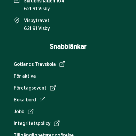
Skrubbshagen 104
621 91 Visby
Visbytravet
621 91 Visby
Snabblänkar
Gotlands Travskola
För aktiva
Företagsevent
Boka bord
Jobb
Integritetspolicy
Tillgänglighetsredogörelse