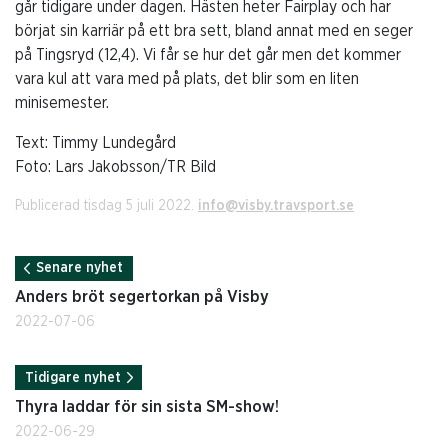
går tidigare under dagen. Hästen heter Fairplay och har
börjat sin karriär på ett bra sett, bland annat med en seger
på Tingsryd (12,4). Vi får se hur det går men det kommer
vara kul att vara med på plats, det blir som en liten
minisemester.
Text: Timmy Lundegård
Foto: Lars Jakobsson/TR Bild
Publicerad tisdag 5 juli 2022.
info@visby.travsport.se
Senare nyhet
Anders bröt segertorkan på Visby
2022-07-06
Tidigare nyhet
Thyra laddar för sin sista SM-show!
2022-06-29