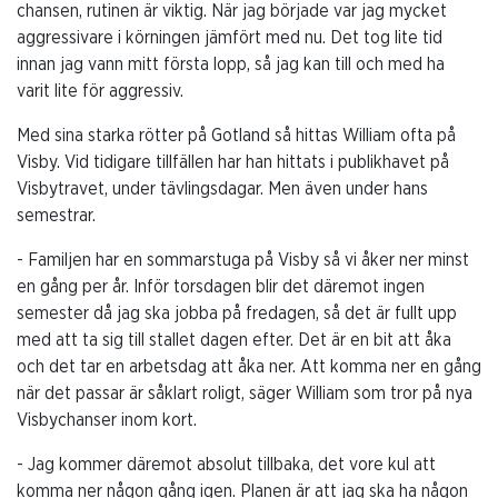
chansen, rutinen är viktig. När jag började var jag mycket
aggressivare i körningen jämfört med nu. Det tog lite tid
innan jag vann mitt första lopp, så jag kan till och med ha
varit lite för aggressiv.
Med sina starka rötter på Gotland så hittas William ofta på
Visby. Vid tidigare tillfällen har han hittats i publikhavet på
Visbytravet, under tävlingsdagar. Men även under hans
semestrar.
- Familjen har en sommarstuga på Visby så vi åker ner minst
en gång per år. Inför torsdagen blir det däremot ingen
semester då jag ska jobba på fredagen, så det är fullt upp
med att ta sig till stallet dagen efter. Det är en bit att åka
och det tar en arbetsdag att åka ner. Att komma ner en gång
när det passar är såklart roligt, säger William som tror på nya
Visbychanser inom kort.
- Jag kommer däremot absolut tillbaka, det vore kul att
komma ner någon gång igen. Planen är att jag ska ha någon