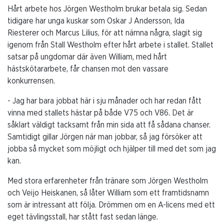
Hårt arbete hos Jörgen Westholm brukar betala sig. Sedan
tidigare har unga kuskar som Oskar J Andersson, Ida
Riesterer och Marcus Lilius, för att nämna några, slagit sig
igenom från Stall Westholm efter hårt arbete i stallet. Stallet
satsar på ungdomar där även William, med hårt
hästskötararbete, får chansen mot den vassare
konkurrensen.
- Jag har bara jobbat här i sju månader och har redan fått
vinna med stallets hästar på både V75 och V86. Det är
såklart väldigt tacksamt från min sida att få sådana chanser.
Samtidigt gillar Jörgen när man jobbar, så jag försöker att
jobba så mycket som möjligt och hjälper till med det som jag
kan.
Med stora erfarenheter från tränare som Jörgen Westholm
och Veijo Heiskanen, så låter William som ett framtidsnamn
som är intressant att följa. Drömmen om en A-licens med ett
eget tävlingsstall, har stått fast sedan länge.