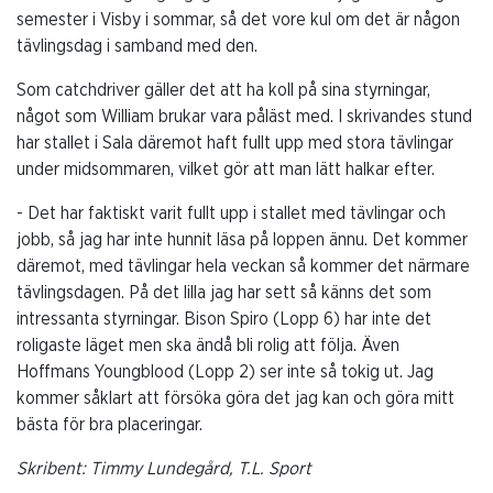
semester i Visby i sommar, så det vore kul om det är någon
tävlingsdag i samband med den.
Som catchdriver gäller det att ha koll på sina styrningar,
något som William brukar vara påläst med. I skrivandes stund
har stallet i Sala däremot haft fullt upp med stora tävlingar
under midsommaren, vilket gör att man lätt halkar efter.
- Det har faktiskt varit fullt upp i stallet med tävlingar och
jobb, så jag har inte hunnit läsa på loppen ännu. Det kommer
däremot, med tävlingar hela veckan så kommer det närmare
tävlingsdagen. På det lilla jag har sett så känns det som
intressanta styrningar. Bison Spiro (Lopp 6) har inte det
roligaste läget men ska ändå bli rolig att följa. Även
Hoffmans Youngblood (Lopp 2) ser inte så tokig ut. Jag
kommer såklart att försöka göra det jag kan och göra mitt
bästa för bra placeringar.
Skribent: Timmy Lundegård, T.L. Sport