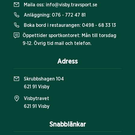
Maila oss:
info@visby.travsport.se
Anläggning:
076 - 772 47 81
Boka bord i restaurangen:
0498 - 68 33 13
Öppettider sportkontoret: Mån till torsdag
9-12. Övrig tid mail och telefon.
Adress
Skrubbshagen 104
621 91 Visby
Visbytravet
621 91 Visby
Snabblänkar