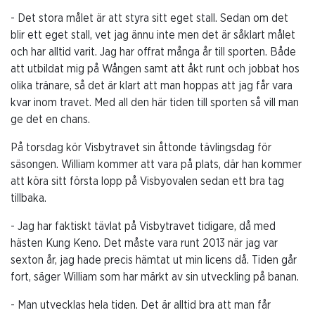
- Det stora målet är att styra sitt eget stall. Sedan om det
blir ett eget stall, vet jag ännu inte men det är såklart målet
och har alltid varit. Jag har offrat många år till sporten. Både
att utbildat mig på Wången samt att åkt runt och jobbat hos
olika tränare, så det är klart att man hoppas att jag får vara
kvar inom travet. Med all den här tiden till sporten så vill man
ge det en chans.
På torsdag kör Visbytravet sin åttonde tävlingsdag för
säsongen. William kommer att vara på plats, där han kommer
att köra sitt första lopp på Visbyovalen sedan ett bra tag
tillbaka.
- Jag har faktiskt tävlat på Visbytravet tidigare, då med
hästen Kung Keno. Det måste vara runt 2013 när jag var
sexton år, jag hade precis hämtat ut min licens då. Tiden går
fort, säger William som har märkt av sin utveckling på banan.
- Man utvecklas hela tiden. Det är alltid bra att man får