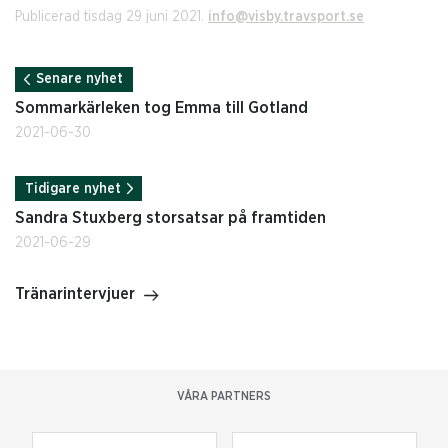
Publicerad tisdag 29 juni 2021.
info@visby.travsport.se
Senare nyhet
Sommarkärleken tog Emma till Gotland
2021-06-30
Tidigare nyhet
Sandra Stuxberg storsatsar på framtiden
2021-06-29
Tränarintervjuer
VÅRA PARTNERS