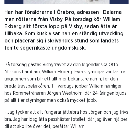
Han har föräldrarna i Örebro, adressen i Dalarna
men rötterna från Visby. På torsdag kör William
Ekberg sitt första lopp på Visby, sedan åtta år
tillbaka. Som kusk visar han en ständig utveckling
och placerar sig i skrivandes stund som landets
femte segerrikaste ungdomskusk.
På torsdag gästas Visbytravet av den legendariska Otto
Nilssons barnbarn, William Ekberg. Fyra styrningar väntar för
ungdomen som blir ett allt mer bekantare namn, för den
breda travspelarkåren. Till vardags jobbar William nämligen
hos Rommetränaren Jörgen Westholm, där 24-åringen bjuds
på allt fler styrningar men också mycket jobb.
- Jag tycker att allt fungerar jättebra hos Jörgen och jag trivs
bra. Jag har idag åtta passhästar i stallet, där jag även hjälper
till att sko lite över det, berättar William.