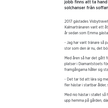
jobb finns att ta han
solchanser från soffan
2017 gästades Visbytrave
Kalmartränaren varit ett åt
år sedan som Emma gästade
- Jag har varit tränare så 
stor som den är nu, det bör
Med åren så har det gått f
platser i Diamantstoets fö
framgångarna håller sig st
- Det tar tid att lära sig 
fler hästar i startbar ålde
Med nio hästar i stallet så
upp hemma på gården, där E