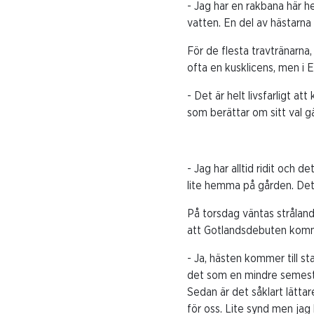
- Jag har en rakbana här h
vatten. En del av hästarna
För de flesta travtränarna
ofta en kusklicens, men i
- Det är helt livsfarligt a
som berättar om sitt val g
- Jag har alltid ridit och d
lite hemma på gården. Det f
På torsdag väntas strålande
att Gotlandsdebuten komme
- Ja, hästen kommer till s
det som en mindre semester
Sedan är det såklart lättar
för oss. Lite synd men jag