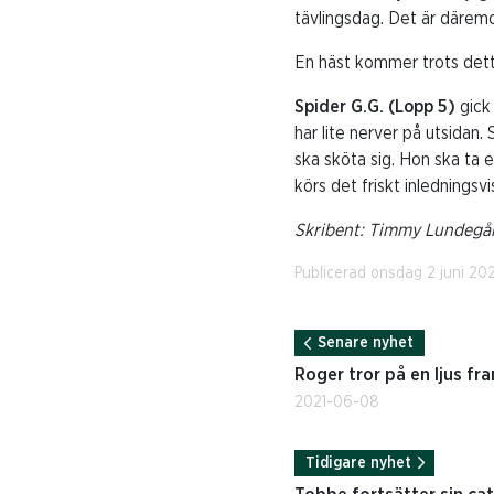
tävlingsdag. Det är däremo
En häst kommer trots detta
Spider G.G. (Lopp 5)
gick
har lite nerver på utsidan.
ska sköta sig. Hon ska ta e
körs det friskt inledningsv
Skribent: Timmy Lundegår
Publicerad onsdag 2 juni 20
Senare nyhet
Roger tror på en ljus fr
2021-06-08
Tidigare nyhet