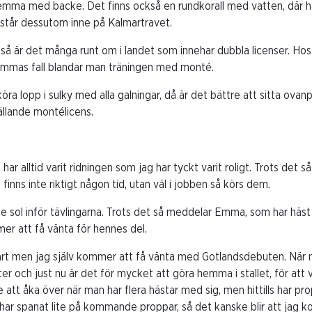
emma med backe. Det finns också en rundkorall med vatten, där hä
 står dessutom inne på Kalmartravet.
, så är det många runt om i landet som innehar dubbla licenser. Ho
 Emmas fall blandar man träningen med monté.
tt köra lopp i sulky med alla galningar, då är det bättre att sitta ov
ällande montélicens.
et har alltid varit ridningen som jag har tyckt varit roligt. Trots det
inns inte riktigt någon tid, utan väl i jobben så körs dem.
 sol inför tävlingarna. Trots det så meddelar Emma, som har häst ti
r att få vänta för hennes del.
tart men jag själv kommer att få vänta med Gotlandsdebuten. När ma
 och just nu är det för mycket att göra hemma i stallet, för att va
e att åka över när man har flera hästar med sig, men hittills har pro
 har spanat lite på kommande proppar, så det kanske blir att jag k