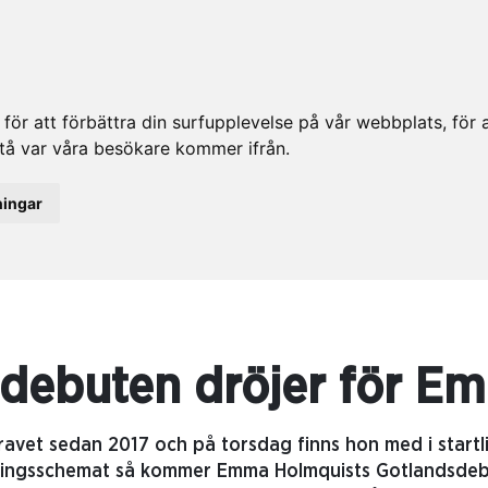
ör att förbättra din surfupplevelse på vår webbplats, för at
rstå var våra besökare kommer ifrån.
ningar
debuten dröjer för E
ravet sedan 2017 och på torsdag finns hon med i startli
vlingsschemat så kommer Emma Holmquists Gotlandsdebu