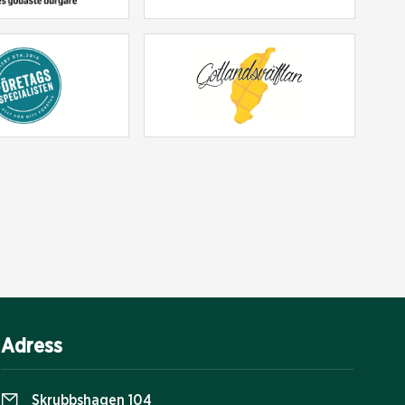
Adress
Skrubbshagen 104