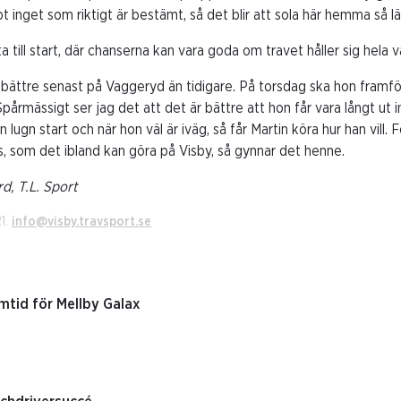
t inget som riktigt är bestämt, så det blir att sola här hemma så l
 till start, där chanserna kan vara goda om travet håller sig hela 
 bättre senast på Vaggeryd än tidigare. På torsdag ska hon framför a
 Spårmässigt ser jag det att det är bättre att hon får vara långt ut 
n lugn start och när hon väl är iväg, så får Martin köra hur han vill
is, som det ibland kan göra på Visby, så gynnar det henne.
d, T.L. Sport
21.
info@visby.travsport.se
amtid för Mellby Galax