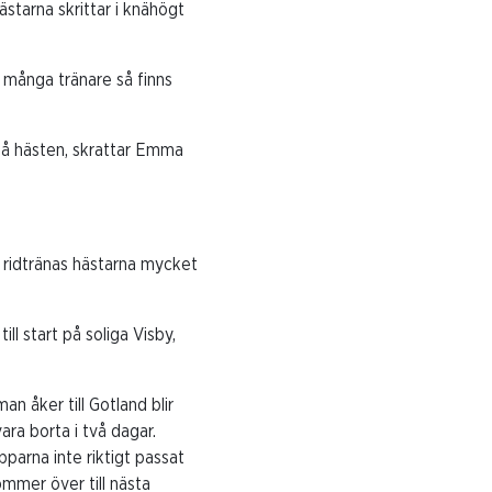
starna skrittar i knähögt
s många tränare så finns
anpå hästen, skrattar Emma
 så ridtränas hästarna mycket
ll start på soliga Visby,
n åker till Gotland blir
ra borta i två dagar.
pparna inte riktigt passat
ommer över till nästa