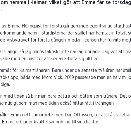
d om hemma i Kalmar, vilket gör att Emma får se torsda
.
t av Emma Holmquist för första gången med egentränad starthäst
erkommande namn i startlistorna, där stallet har hämtat in totalt s
 Visbytravet för första gången, medan licensen har funnits med
pass länge, så jag minns faktiskt inte när jag började. Jag vet att m
jade med en häst för att sedan arbeta sig till fler.
ramåt för Kalmartränaren. Bara under de senaste två åren har stall
rsökslopp, båda med Micro Vick. 2019 passerade man en halv miljon t
adiga.
men med tiden så blir man bara bättre och bättre som tränare. Det b
r, samtidigt som man med tiden också hittar rätt i träningen.
 håller Emma ett samarbete med Dan Ottosson, för att få stallet att
mma erbjuder kvalitetsanordning till sina hästar.