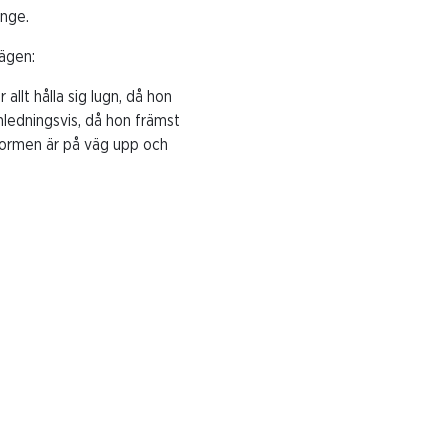
änge.
vägen:
llt hålla sig lugn, då hon
inledningsvis, då hon främst
. Formen är på väg upp och