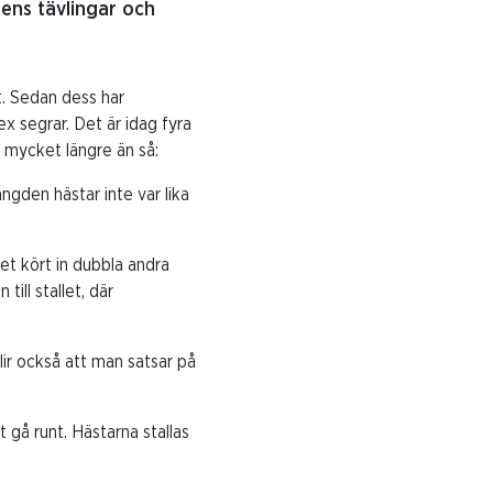
gens tävlingar och
. Sedan dess har
ex segrar. Det är idag fyra
 mycket längre än så:
ängden hästar inte var lika
et kört in dubbla andra
ill stallet, där
lir också att man satsar på
 gå runt. Hästarna stallas