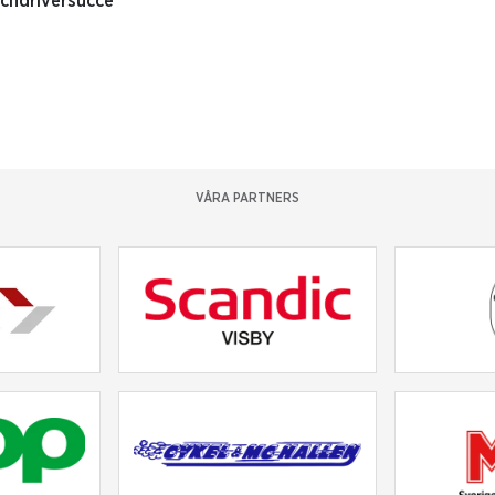
tchdriversuccé
VÅRA PARTNERS