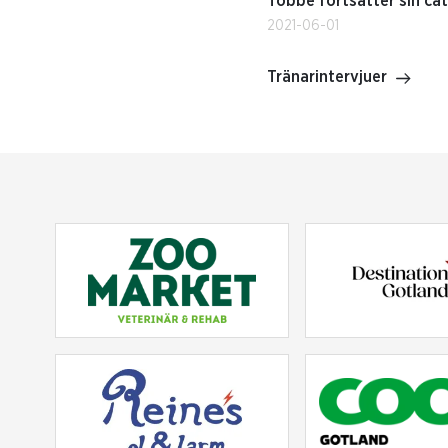
Tobbe fortsätter sin ca
2021-06-01
Tränarintervjuer