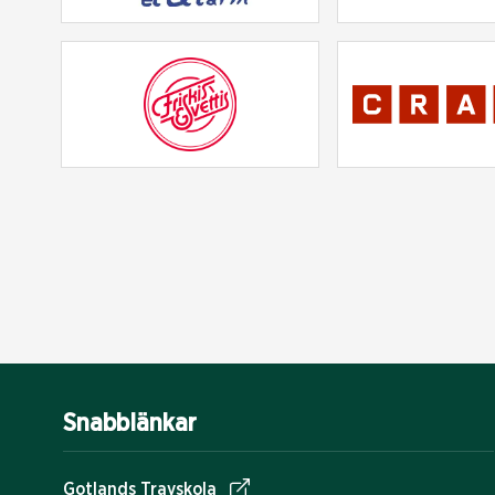
Snabblänkar
Gotlands Travskola