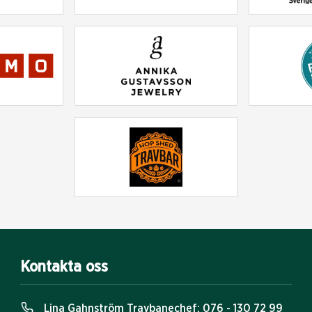
Kontakta oss
Lina Gahnström Travbanechef:
076 - 130 72 99