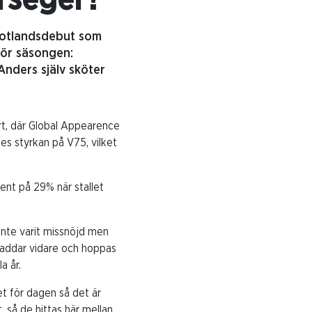
rseger?
gotlandsdebut som
för säsongen:
Anders själv sköter
art, där Global Appearence
es styrkan på V75, vilket
cent på 29% när stallet
 inte varit missnöjd men
g laddar vidare och hoppas
a år.
let för dagen så det är
, så de hittas här mellan