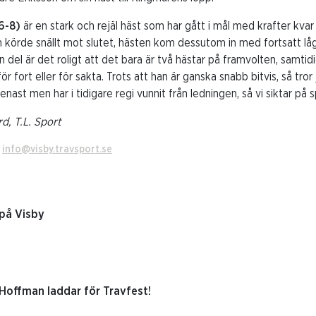
86-8)
är en stark och rejäl häst som har gått i mål med krafter kvar 
 körde snällt mot slutet, hästen kom dessutom in med fortsatt lå
 del är det roligt att det bara är två hästar på framvolten, samtidi
ör fort eller för sakta. Trots att han är ganska snabb bitvis, så tror
nast men har i tidigare regi vunnit från ledningen, så vi siktar på s
d, T.L. Sport
.
info@visby.travsport.se
 på Visby
 Hoffman laddar för Travfest!