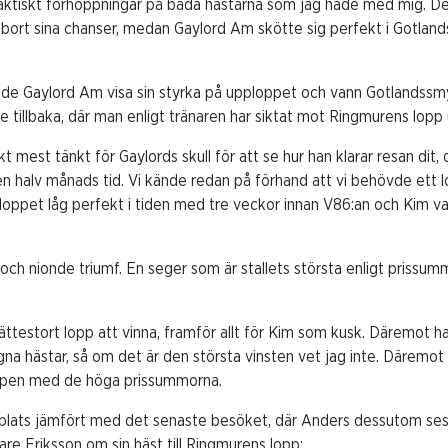
faktiskt förhoppningar på båda hästarna som jag hade med mig. De
ort sina chanser, medan Gaylord Am skötte sig perfekt i Gotla
unde Gaylord Am visa sin styrka på upploppet och vann Gotlandssmyck
 tillbaka, där man enligt tränaren har siktat mot Ringmurens lopp 
skt mest tänkt för Gaylords skull för att se hur han klarar resan dit, 
n halv månads tid. Vi kände redan på förhand att vi behövde ett l
ppet låg perfekt i tiden med tre veckor innan V86:an och Kim var 
 och nionde triumf. En seger som är stallets största enligt prissu
ättestort lopp att vinna, framför allt för Kim som kusk. Däremot ha
a hästar, så om det är den största vinsten vet jag inte. Däremot är
loppen med de höga prissummorna.
blats jämfört med det senaste besöket, där Anders dessutom ses
nare Eriksson om sin häst till Ringmurens lopp: