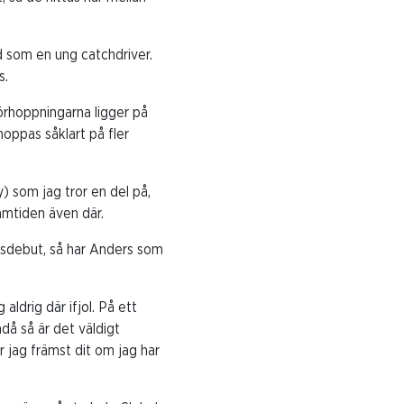
d som en ung catchdriver.
s.
 Förhoppningarna ligger på
 hoppas såklart på fler
) som jag tror en del på,
ramtiden även där.
andsdebut, så har Anders som
 aldrig där ifjol. På ett
ndå så är det väldigt
r jag främst dit om jag har