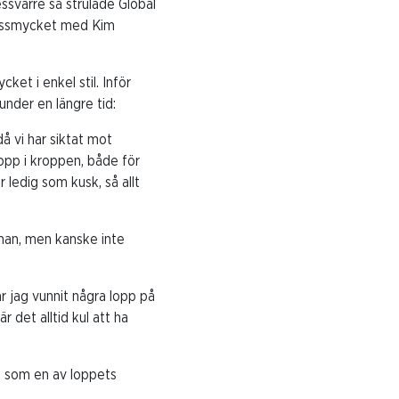
ssvärre så strulade Global
ndssmycket med Kim
et i enkel stil. Inför
under en längre tid:
då vi har siktat mot
opp i kroppen, både för
ledig som kusk, så allt
mman, men kanske inte
r jag vunnit några lopp på
 det alltid kul att ha
 som en av loppets