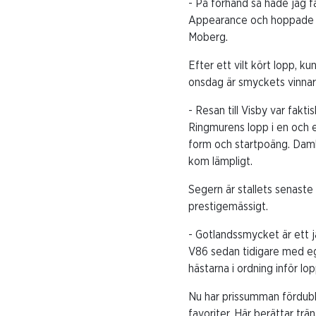
- På förhand så hade jag 
Appearance och hoppade b
Moberg.
Efter ett vilt kört lopp, k
onsdag är smyckets vinnare
- Resan till Visby var fakti
Ringmurens lopp i en och e
form och startpoäng. Damlo
kom lämpligt.
Segern är stallets senaste
prestigemässigt.
- Gotlandssmycket är ett j
V86 sedan tidigare med egn
hästarna i ordning inför 
Nu har prissumman fördub
favoriter. Här berättar trä