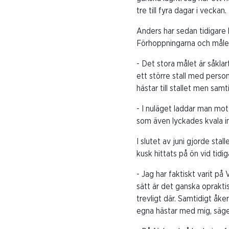
tre till fyra dagar i veckan.
Anders har sedan tidigare 
Förhoppningarna och målet 
- Det stora målet är såklar
ett större stall med person
hästar till stallet men samti
- I nuläget laddar man mot
som även lyckades kvala in 
I slutet av juni gjorde sta
kusk hittats på ön vid tidiga
- Jag har faktiskt varit på 
sätt är det ganska opraktis
trevligt där. Samtidigt åke
egna hästar med mig, säge