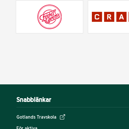
Snabblänkar
Gotlands Travskola
För aktiva