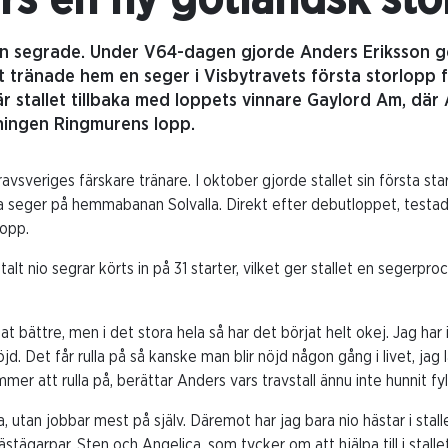
rs en ny gotländsk sto
an segrade. Under V64-dagen gjorde Anders Eriksson 
kt tränade hem en seger i Visbytravets första storlopp 
 stallet tillbaka med loppets vinnare Gaylord Am, där 
ningen Ringmurens lopp.
avsveriges färskare tränare. I oktober gjorde stallet sin första st
sta seger på hemmabanan Solvalla. Direkt efter debutloppet, testad
lopp.
alt nio segrar körts in på 31 starter, vilket ger stallet en segerpro
.
at bättre, men i det stora hela så har det börjat helt okej. Jag har
nöjd. Det får rulla på så kanske man blir nöjd någon gång i livet, ja
er att rulla på, berättar Anders vars travstall ännu inte hunnit fyll
da, utan jobbar mest på själv. Däremot har jag bara nio hästar i stal
ästägarpar, Sten och Angelica, som tycker om att hjälpa till i stallet