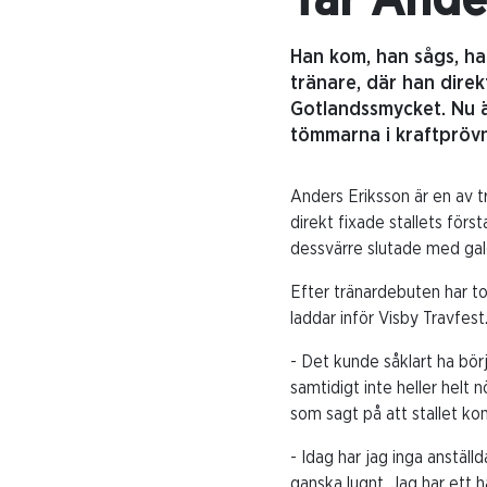
Tar Ande
Han kom, han sågs, h
tränare, där han dire
Gotlandssmycket. Nu är
tömmarna i kraftpröv
Anders Eriksson är en av tr
direkt fixade stallets för
dessvärre slutade med ga
Efter tränardebuten har tot
laddar inför Visby Travfest
- Det kunde såklart ha börj
samtidigt inte heller helt 
som sagt på att stallet komm
- Idag har jag inga anställ
ganska lugnt. Jag har ett h