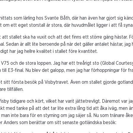
hittats som lärling hos Svante Båth, där han även har gjort sig kän
om ett eget storstall är stora, där huvudmålet ligger i att få syna
t att stallet ska ha vuxit och att det finns ett större gäng hästar.
al. Sedan är allt lite beroende på när det gäller antalet hästar, jag
digt har jag hellre kvalitet i stallet före kvantitet.
 V75 och de stora loppen. Jag har ett treårigt sto (Global Courtesy
till E3-final. Nu blev det galopp, men jag har förhoppningar för f
llet sitt första besök på Visbytravet. Även om stallet gjorde gotl
re tillfällen.
Visby tidigare och kört, vilket har varit jättetrevligt. Däremot var jag
kt med tanke på att det tar lite extra lång tid att åka iväg, men ä
r man inte bara för en styrning om jag säjer så. Nu som tränare åke
r Anders som berättar om sitt senaste gotländska besök: