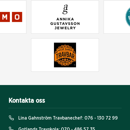
Kontakta oss
Lina Gahnström Travbanechef:
076 - 130 72 99
Gotlands Travskola:
070 - 486 57 35