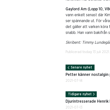
Gaylord Am (Lopp 10, V
vann enkelt senast där Kim
ser spännande ut. För våran
det gäller att varken köra f
snabb. Han vann bakifrån se
Skribent: Timmy Lundegår
Publicerad tisdag 13 juli 2021
Senare nyhet
Petter känner nostalgin
2021-07-14
Tidigare nyhet
Djurintresserade Henrik
2021-07-13