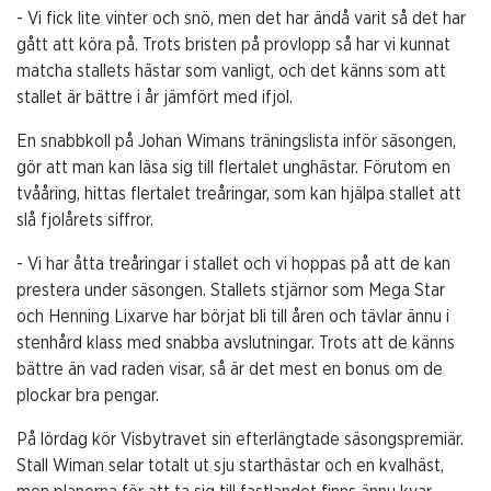
- Vi fick lite vinter och snö, men det har ändå varit så det har
gått att köra på. Trots bristen på provlopp så har vi kunnat
matcha stallets hästar som vanligt, och det känns som att
stallet är bättre i år jämfört med ifjol.
En snabbkoll på Johan Wimans träningslista inför säsongen,
gör att man kan läsa sig till flertalet unghästar. Förutom en
tvååring, hittas flertalet treåringar, som kan hjälpa stallet att
slå fjolårets siffror.
- Vi har åtta treåringar i stallet och vi hoppas på att de kan
prestera under säsongen. Stallets stjärnor som Mega Star
och Henning Lixarve har börjat bli till åren och tävlar ännu i
stenhård klass med snabba avslutningar. Trots att de känns
bättre än vad raden visar, så är det mest en bonus om de
plockar bra pengar.
På lördag kör Visbytravet sin efterlängtade säsongspremiär.
Stall Wiman selar totalt ut sju starthästar och en kvalhäst,