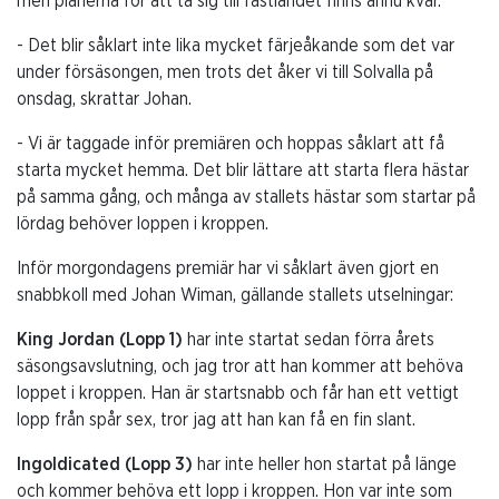
men planerna för att ta sig till fastlandet finns ännu kvar.
- Det blir såklart inte lika mycket färjeåkande som det var
under försäsongen, men trots det åker vi till Solvalla på
onsdag, skrattar Johan.
- Vi är taggade inför premiären och hoppas såklart att få
starta mycket hemma. Det blir lättare att starta flera hästar
på samma gång, och många av stallets hästar som startar på
lördag behöver loppen i kroppen.
Inför morgondagens premiär har vi såklart även gjort en
snabbkoll med Johan Wiman, gällande stallets utselningar:
King Jordan (Lopp 1)
har inte startat sedan förra årets
säsongsavslutning, och jag tror att han kommer att behöva
loppet i kroppen. Han är startsnabb och får han ett vettigt
lopp från spår sex, tror jag att han kan få en fin slant.
Ingoldicated (Lopp 3)
har inte heller hon startat på länge
och kommer behöva ett lopp i kroppen. Hon var inte som