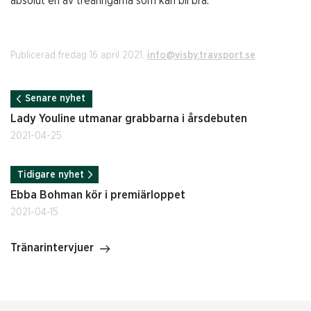
absolut en av treåringarna som kan bli bra.
Publicerad fredag 16 april 2021.
info@visby.travsport.se
Senare nyhet
Lady Youline utmanar grabbarna i årsdebuten
2021-04-25
Tidigare nyhet
Ebba Bohman kör i premiärloppet
2021-04-15
Tränarintervjuer