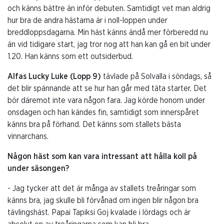
och känns bättre än inför debuten. Samtidigt vet man aldrig
hur bra de andra hästarna är i noll-loppen under
breddloppsdagarna. Min häst känns ändå mer förberedd nu
än vid tidigare start, jag tror nog att han kan gå en bit under
1.20. Han känns som ett outsiderbud.
Alfas Lucky Luke (Lopp 9)
tävlade på Solvalla i söndags, så
det blir spännande att se hur han går med täta starter. Det
bör däremot inte vara någon fara. Jag körde honom under
onsdagen och han kändes fin, samtidigt som innerspåret
känns bra på förhand. Det känns som stallets bästa
vinnarchans.
Någon häst som kan vara intressant att hålla koll på
under säsongen?
- Jag tycker att det är många av stallets treåringar som
känns bra, jag skulle bli förvånad om ingen blir någon bra
tävlingshäst. Papai Tapiksi Goj kvalade i lördags och är