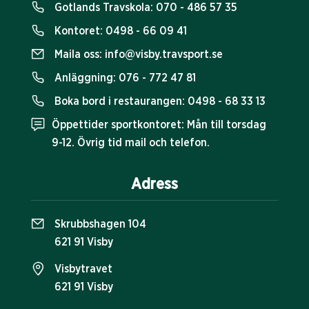
Gotlands Travskola:
070 - 486 57 35
Kontoret:
0498 - 66 09 41
Maila oss:
info@visby.travsport.se
Anläggning:
076 - 772 47 81
Boka bord i restaurangen:
0498 - 68 33 13
Öppettider sportkontoret: Mån till torsdag
9-12. Övrig tid mail och telefon.
Adress
Skrubbshagen 104
621 91 Visby
Visbytravet
621 91 Visby