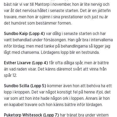
bäst när vi var till Mantorp i november, hon är lite nervig och
var åt det nervösa hållet i senaste starten. Det är en jättefin
travare, men hon är ojämn i sina prestationer och just nu är
det humöret som bestämmer formen.
Sundbo Kaip (Lopp 4)
var dålig i senaste starten och har
varit behandlad under försäsongen. Han går bra i intervallerna
inför lördag, men med tanke på behandlingarna så ligger jag
lågt med chanserna. Lördagens lopp blir en testrunda.
Esther Lixarve (Lopp 4)
får ofta dåliga spår, men är bättre
än vad raden visar. Det känns däremot svårt att vinna från
spår 12.
Sundbo Scilla (Lopp 5)
kommer även hon att behöva ha ett
lopp i kroppen. Det var något konstigt fel på henne ifjol, det
var som att hon inte hade någon ork i loppen. Annars är hon
en kapabel travare och hon känns bättre inför lördagen.
Puketorp Whitesock (Lopp 7)
har tränat bra under vintern