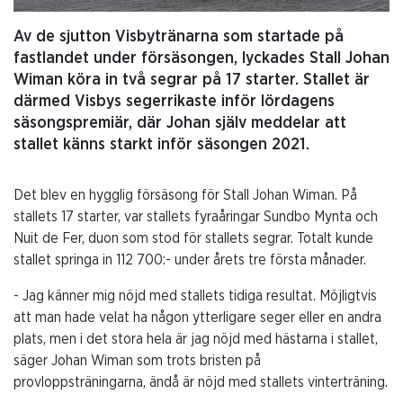
Av de sjutton Visbytränarna som startade på
fastlandet under försäsongen, lyckades Stall Johan
Wiman köra in två segrar på 17 starter. Stallet är
därmed Visbys segerrikaste inför lördagens
säsongspremiär, där Johan själv meddelar att
stallet känns starkt inför säsongen 2021.
Det blev en hygglig försäsong för Stall Johan Wiman. På
stallets 17 starter, var stallets fyraåringar Sundbo Mynta och
Nuit de Fer, duon som stod för stallets segrar. Totalt kunde
stallet springa in 112 700:- under årets tre första månader.
- Jag känner mig nöjd med stallets tidiga resultat. Möjligtvis
att man hade velat ha någon ytterligare seger eller en andra
plats, men i det stora hela är jag nöjd med hästarna i stallet,
säger Johan Wiman som trots bristen på
provloppsträningarna, ändå är nöjd med stallets vinterträning.