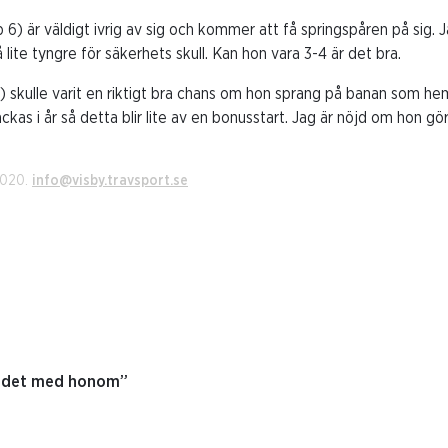
 6) är väldigt ivrig av sig och kommer att få springspåren på sig. Ja
lite tyngre för säkerhets skull. Kan hon vara 3-4 är det bra.
8) skulle varit en riktigt bra chans om hon sprang på banan som h
as i år så detta blir lite av en bonusstart. Jag är nöjd om hon gör
2020.
info@visby.travsport.se
r det med honom”