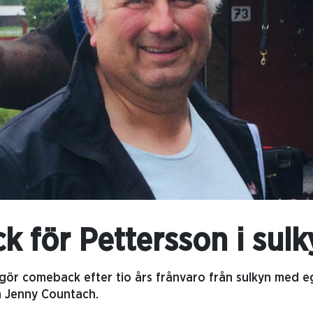
 för Pettersson i sulk
ör comeback efter tio års frånvaro från sulkyn med e
h Jenny Countach.