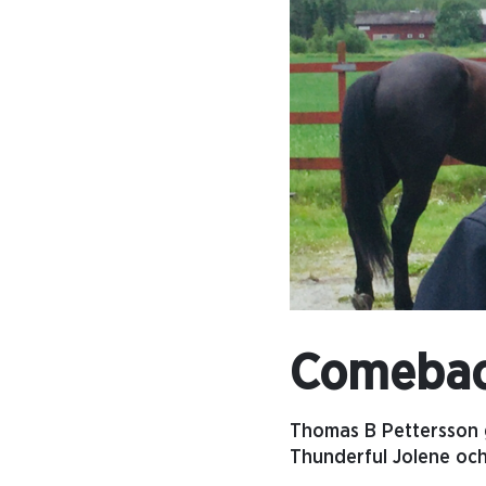
Comeback
Thomas B Pettersson g
Thunderful Jolene oc