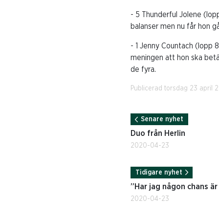
- 5 Thunderful Jolene (lopp
balanser men nu får hon gå 
- 1 Jenny Countach (lopp 
meningen att hon ska betäck
de fyra.
Publicerad torsdag 23 april 
Senare nyhet
Duo från Herlin
2020-04-23
Tidigare nyhet
”Har jag någon chans ä
2020-04-23