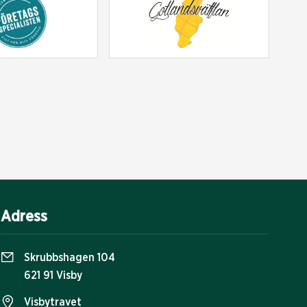
Adress
Skrubbshagen 104
621 91 Visby
Visbytravet