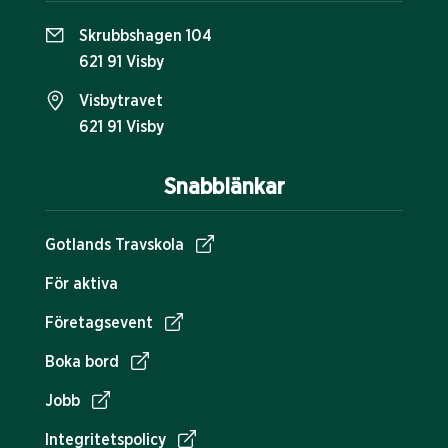
Skrubbshagen 104
621 91 Visby
Visbytravet
621 91 Visby
Snabblänkar
Gotlands Travskola
För aktiva
Företagsevent
Boka bord
Jobb
Integritetspolicy