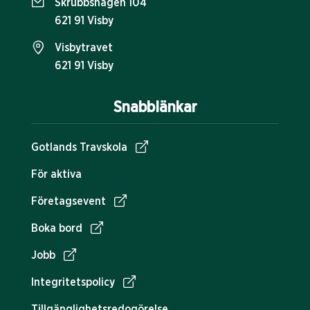
Skrubbshagen 104
621 91 Visby
Visbytravet
621 91 Visby
Snabblänkar
Gotlands Travskola
För aktiva
Företagsevent
Boka bord
Jobb
Integritetspolicy
Tillgänglighetsredogörelse