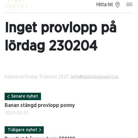
Hitta hit
Inget provlopp på
lördag 230204
Publicerad tisdag 31 januari 2023.
info@visby.travsport.se
Senare nyhet
Banan stängd provlopp ponny
2023-02-27
Tidigare nyhet