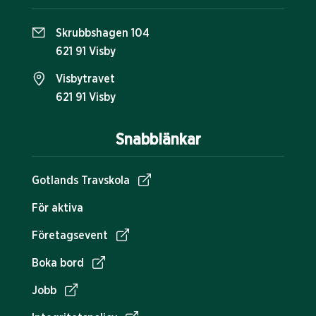
Skrubbshagen 104
621 91 Visby
Visbytravet
621 91 Visby
Snabblänkar
Gotlands Travskola
För aktiva
Företagsevent
Boka bord
Jobb