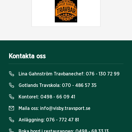
Kontakta oss
Lina Gahnström Travbanechef:
076 - 130 72 99
Gotlands Travskola:
070 - 486 57 35
Kontoret:
0498 - 66 09 41
Maila oss:
info@visby.travsport.se
Anläggning:
076 - 772 47 81
Boka bord i restaurangen:
0498 - 68 33 13