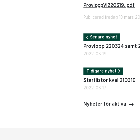
ProvloppVI220319..pdf
Publicerad fredag 18 mars 2
Senare nyhet
Provlopp 220324 samt 
2022-03-19
Tidigare nyhet
Startlistor kval 210319
2022-03-17
Nyheter för aktiva