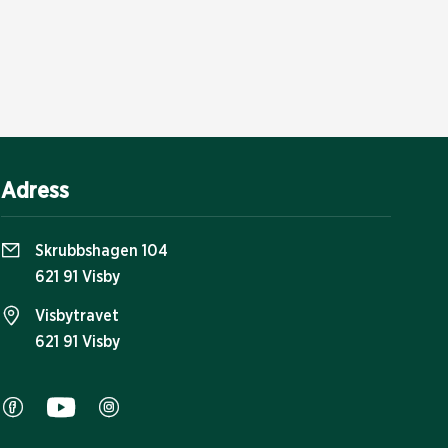
Adress
Skrubbshagen 104
621 91 Visby
Visbytravet
621 91 Visby