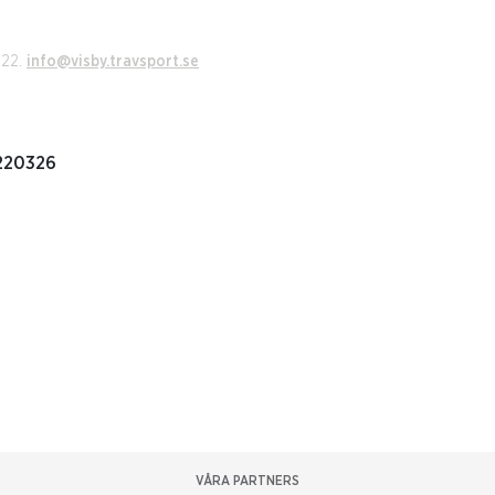
022.
info@visby.travsport.se
220326
VÅRA PARTNERS