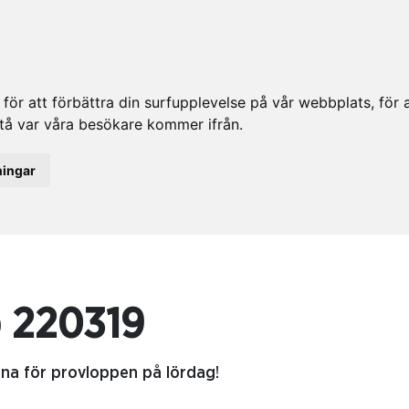
ör att förbättra din surfupplevelse på vår webbplats, för at
rstå var våra besökare kommer ifrån.
ningar
 220319
torna för provloppen på lördag!