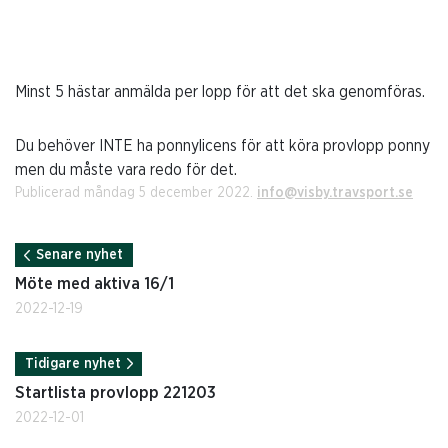
Minst 5 hästar anmälda per lopp för att det ska genomföras.
Du behöver INTE ha ponnylicens för att köra provlopp ponny
men du måste vara redo för det.
Publicerad måndag 5 december 2022.
info@visby.travsport.se
Senare nyhet
Möte med aktiva 16/1
2022-12-19
Tidigare nyhet
Startlista provlopp 221203
2022-12-01