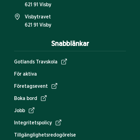
621 91 Visby
Visbytravet
621 91 Visby
Snabblänkar
Gotlands Travskola
För aktiva
Företagsevent
Boka bord
Jobb
Integritetspolicy
Tillgänglighetsredogörelse