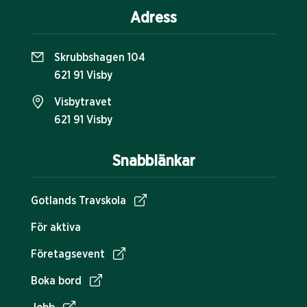
Adress
Skrubbshagen 104
621 91 Visby
Visbytravet
621 91 Visby
Snabblänkar
Gotlands Travskola
För aktiva
Företagsevent
Boka bord