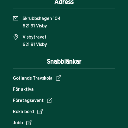
Adress
Skrubbshagen 104
621 91 Visby
Visbytravet
621 91 Visby
Snabblänkar
Gotlands Travskola
För aktiva
Företagsevent
Boka bord
Jobb