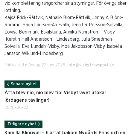
vid komplettering rangordnar sina styrningar. För övriga sker
lottning.
Kajsa Frick-Rättvik, Nathalie Blom-Rättvik, Jenny A Björk-
Romme, Saga Laursen-Axevalla, Jennifer Persson-Solvalla,
Lovisa Bernmark-Eskilstuna, Annika Nährström - Visby,
Kerstin Hell Andersson - Lindesberg, Julia Smedman-
Solvalla, Eva Lundahl-Visby, Moa Jakobsson-Visby, Isabella
Jansson Wiklund-Lindesberg.
Publicerad måndag 22 juni 2026.
info@visby.travsport.se
Senare nyhet
Åtta blev nio, nio blev tio! Visbytravet utökar
lördagens tävlingar!
2026-06-23
Tidigare nyhet
Kamilla Klingvall – hjärtat bakom Nygårds Prins och en