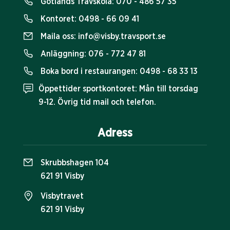
Gotlands Travskola:
070 - 486 57 35
Kontoret:
0498 - 66 09 41
Maila oss:
info@visby.travsport.se
Anläggning:
076 - 772 47 81
Boka bord i restaurangen:
0498 - 68 33 13
Öppettider sportkontoret: Mån till torsdag
9-12. Övrig tid mail och telefon.
Adress
Skrubbshagen 104
621 91 Visby
Visbytravet
621 91 Visby