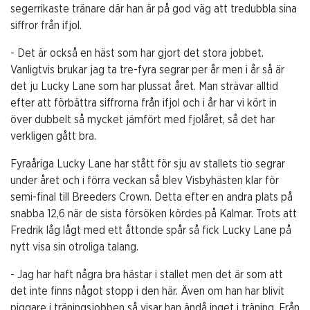
segerrikaste tränare där han är på god väg att tredubbla sina
siffror från ifjol.
- Det är också en häst som har gjort det stora jobbet.
Vanligtvis brukar jag ta tre-fyra segrar per år men i år så är
det ju Lucky Lane som har plussat året. Man strävar alltid
efter att förbättra siffrorna från ifjol och i år har vi kört in
över dubbelt så mycket jämfört med fjolåret, så det har
verkligen gått bra.
Fyraåriga Lucky Lane har stått för sju av stallets tio segrar
under året och i förra veckan så blev Visbyhästen klar för
semi-final till Breeders Crown. Detta efter en andra plats på
snabba 12,6 när de sista försöken kördes på Kalmar. Trots att
Fredrik låg lågt med ett åttonde spår så fick Lucky Lane på
nytt visa sin otroliga talang.
- Jag har haft några bra hästar i stallet men det är som att
det inte finns något stopp i den här. Även om han har blivit
piggare i träningsjobben så visar han ändå inget i träning. Från