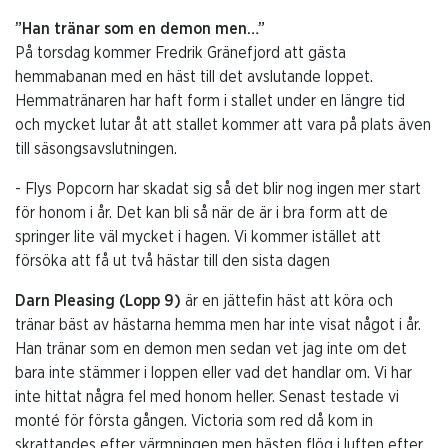
”Han tränar som en demon men…”
På torsdag kommer Fredrik Gränefjord att gästa
hemmabanan med en häst till det avslutande loppet.
Hemmatränaren har haft form i stallet under en längre tid
och mycket lutar åt att stallet kommer att vara på plats även
till säsongsavslutningen.
- Flys Popcorn har skadat sig så det blir nog ingen mer start
för honom i år. Det kan bli så när de är i bra form att de
springer lite väl mycket i hagen. Vi kommer istället att
försöka att få ut två hästar till den sista dagen
Darn Pleasing (Lopp 9)
är en jättefin häst att köra och
tränar bäst av hästarna hemma men har inte visat något i år.
Han tränar som en demon men sedan vet jag inte om det
bara inte stämmer i loppen eller vad det handlar om. Vi har
inte hittat några fel med honom heller. Senast testade vi
monté för första gången. Victoria som red då kom in
skrattandes efter värmningen men hästen flög i luften efter