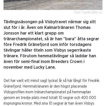
Foto: hastkrafter.nu
Tävlingssäsongen på Visbytravet närmar sig sitt
slut för i år. Även om Kalmartränaren Thomas
Jonsson har ett klart grepp om
tränarchampionatet, så är han ”bara” åtta segrar
före Fredrik Gränefjord som inför torsdagens
tävlingar håller titeln som Visbys segerrikaste
tränare. Förutom hemmatävlingar så laddar han
även för semi-final inom Breeders Crown i
november med Lucky Lane.
Det har varit ett minst sagt lyckat år så här långt för Fredrik
Gränefjord. Hemmatränaren är den högst placerade
Visbyprofilen inom tränarchampionatet på hemmaplan
genom en tredje plats med totalt 10 segrar och 400 000
insprungna kronor. Med sina 10 segrar är han även Visbys