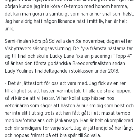
början kunde jag inte köra 40-tempo med honom hemma,
det kan man göra nu samtidigt som han är hur snäll som helst.
Jag har aldrig haft någon liknande häst i mitt liv, han är helt
unik.
Semi-finalen körs på Solvalla den 3:e november, dagen efter
Visbytravets säsongsavslutning. De fyra främsta hästarna tar
sig till final och skulle Lucky Lane fixa en placering i ”Topp 4”
så är han den första gotländska Breedersfinalisten sedan
Lady Youlines finaldeltagande i stoklassen under 2018.
- Det är jättestort för oss att vara med. Jag fick av en ren
tillfällighet se att hästen var inbetald till alla de stora loppen,
så vi kände att vi testar. Vi har kollat upp hästen hos
veterinären som säger att hästen är hur smidig som helst och
har inte slitit ut sig trots att han fått gått i ett maxat tempo
med barfotabalans och jänkarvagn. Han är helt okomplicerad
och blir smidigare för varje start. Jag är jättenöjd så här långt
och hoppas främst på ett bra spår till Solvalla.