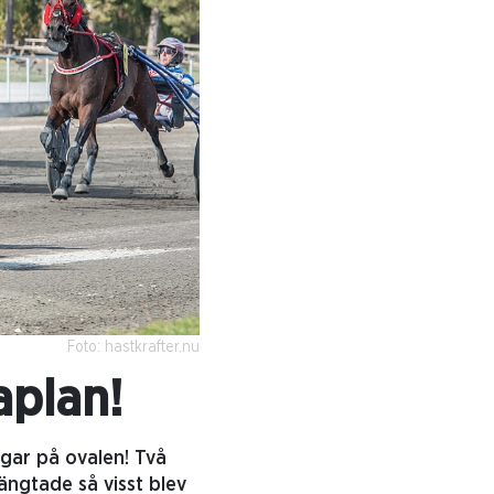
Foto: hastkrafter.nu
aplan!
gar på ovalen! Två
ngtade så visst blev