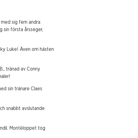
t med sig fem andra
 sin första årsseger,
ucky Luke! Även om hästen
., tränad av Conny
aler!
med sin tränare Claes
och snabbt avslutande
ndil. Montèloppet tog