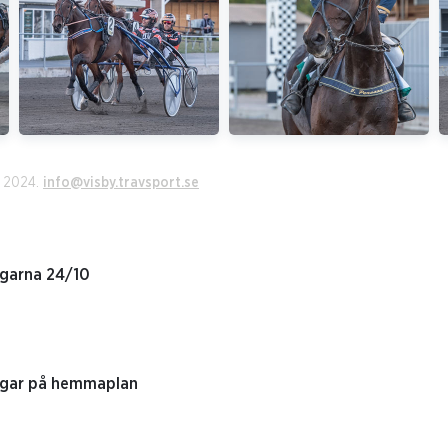
r 2024.
info@visby.travsport.se
ngarna 24/10
ingar på hemmaplan