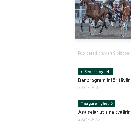
Publicerad onsdag 9 oktobe
Senare nyhet
Banprogram inför tävli
2024-10-18
Tidigare nyhet
Åsa selar ut sina tvåår
2024-10-06