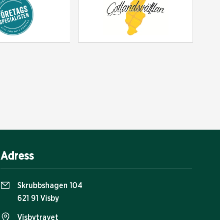
Adress
Skrubbshagen 104
621 91 Visby
Visbytravet