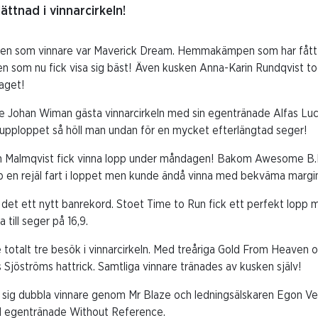
ättnad i vinnarcirkeln!
injen som vinnare var Maverick Dream. Hemmakämpen som har fåt
 som nu fick visa sig bäst! Även kusken Anna-Karin Rundqvist tog
aget!
lle Johan Wiman gästa vinnarcirkeln med sin egentränade Alfas L
 upploppet så höll man undan för en mycket efterlängtad seger!
Malmqvist fick vinna lopp under måndagen! Bakom Awesome B.B
p en rejäl fart i loppet men kunde ändå vinna med bekväma margin
 det ett nytt banrekord. Stoet Time to Run fick ett perfekt lopp 
till seger på 16,9.
totalt tre besök i vinnarcirkeln. Med treåriga Gold From Heaven 
s Sjöströms hattrick. Samtliga vinnare tränades av kusken själv!
 sig dubbla vinnare genom Mr Blaze och ledningsälskaren Egon Ve
 egentränade Without Reference.