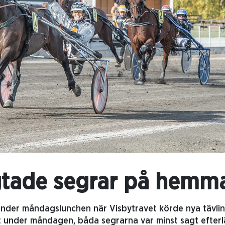
gtade segrar på hemm
nder måndagslunchen när Visbytravet körde nya tävlin
under måndagen, båda segrarna var minst sagt efterlä