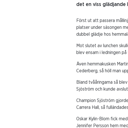
det en viss glädjande l
Först ut att passera måll
platser under säsongen men
dubbel glädje hos hemmal
Mot slutet av lunchen sku
blev ensam i ledningen på
Även hemmakusken Martin 
Cederberg, så höll man up
Bland tvååringarna så blev
Sjöström och kunde avsluta 
Champion Sjöström gjorde 
Carrera Hall, så fulländade
Oskar Kylin-Blom fick med
Jennifer Persson hem med