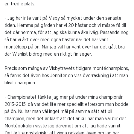
en tredje plats.
- Jag har inte varit på Visby så mycket under den senaste
tiden. Hemma på gården har vi 20 hästar och vi måste få till
det där hemma, för att jag ska kunna åka iväg. Passande nog
så har vi åkt över med egna hästar när det har varit
montélopp på ön. När jag väl har varit över har det gått bra,
där Wishlist bidrog med en riktigt fin seger.
Precis som många av Visbytravets tidigare montéchampions,
så fanns det även hos Jennifer en viss överraskning i att man
blivit champion.
- Championatet tänkte jag mer på under mina championår
2013-2015, då var det lite mer speciellt eftersom man bodde
på ön. Nu har man väl inget mål på samma sätt att bli
champion, men det är klart att det är kul när man väl blir det.
Montépokalen visste jag däremot om att jag hade vunnit.
Det är lite nostalgiskt att vinna pokalen, även om jag har