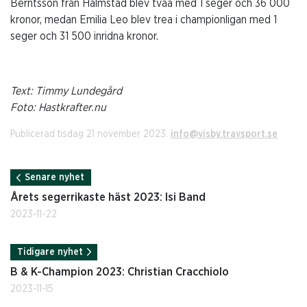
Berntsson från Halmstad blev tvåa med 1 seger och 36 000
kronor, medan Emilia Leo blev trea i championligan med 1
seger och 31 500 inridna kronor.
Text: Timmy Lundegård
Foto: Hastkrafter.nu
Publicerad tisdag 21 november 2023.
info@visby.travsport.se
Senare nyhet
Årets segerrikaste häst 2023: Isi Band
2023-11-22
Tidigare nyhet
B & K-Champion 2023: Christian Cracchiolo
2023-11-15