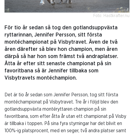
Foto: Hastkrafter.nu
För tio år sedan så tog den gotlandsuppväxta
ryttarinnan, Jennifer Persson, sitt första
montéchampionat på Visbytravet. Även de två
åren därefter så blev hon champion, men åren
därpå så har hon som främst två andraplatser.
Åtta år efter sitt senaste championat på sin
favoritbana så är Jennifer tillbaka som
Visbytravets montéchampion.
Det är tio år sedan som Jennifer Persson, tog sitt första
montéchampionat på Visbytravet. Tre år i följd blev den
gotlandsuppväxta montéryttaren champion på sin
favoritbana, som efter åtta år utan ett championat på Visby
är tillbaka i toppen. På sina fyra styrningar har det blivit en
100%-ig platsprocent, med en seger, två andra platser samt