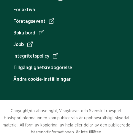
För aktiva
Företagsevent
Boka bord
Jobb
Integritetspolicy
Tillgänglighetsredogörelse
Ändra cookie-inställningar
Copyright/database right, Visbytravet och Svensk Travsport.
Hästsportinformationen som publicerats är upphovsrättsligt skyddat
material. All form av kopiering, av hela eller delar av den publicerade
hästsportinformationen, är inte tillåten.