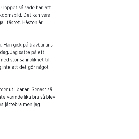
r loppet så sade han att
jukdomsbild. Det kan vara
a i fästet. Hästen är
i. Han gick på travbanans
sdag. Jag satte på ett
ed stor sannolikhet till
g inte att det gör något
mer ut i banan. Senast så
nte värmde lika bra så blev
es jättebra men jag