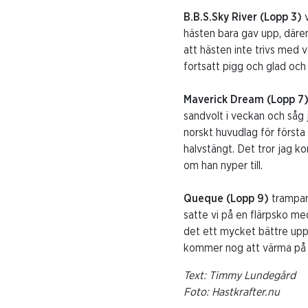
B.B.S.Sky River (Lopp 3)
hästen bara gav upp, däremo
att hästen inte trivs med 
fortsatt pigg och glad och 
Maverick Dream (Lopp 7
sandvolt i veckan och såg 
norskt huvudlag för första
halvstängt. Det tror jag k
om han nyper till.
Queque (Lopp 9)
trampar
satte vi på en flärpsko me
det ett mycket bättre uppt
kommer nog att värma på 
Text: Timmy Lundegård
Foto: Hastkrafter.nu