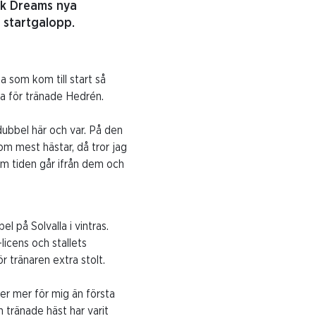
ck Dreams nya
 startgalopp.
a som kom till start så
a för tränade Hedrén.
 dubbel här och var. På den
om mest hästar, då tror jag
 om tiden går ifrån dem och
 på Solvalla i vintras.
icens och stallets
 tränaren extra stolt.
der mer för mig än första
 tränade häst har varit