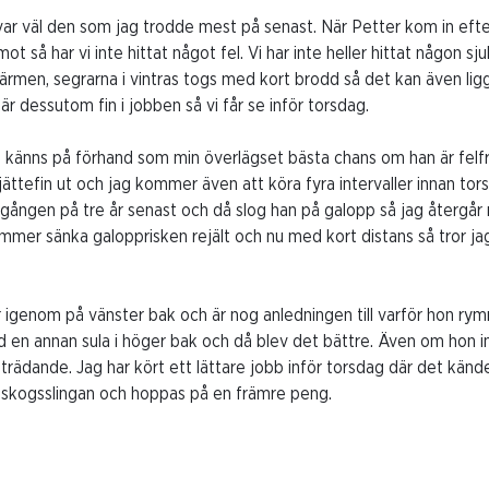
var väl den som jag trodde mest på senast. När Petter kom in efte
t så har vi inte hittat något fel. Vi har inte heller hittat någon s
värmen, segrarna i vintras togs med kort brodd så det kan även ligg
är dessutom fin i jobben så vi får se inför torsdag.
)
känns på förhand som min överlägset bästa chans om han är felfr
jättefin ut och jag kommer även att köra fyra intervaller innan tor
 gången på tre år senast och då slog han på galopp så jag återgår m
ommer sänka galopprisken rejält och nu med kort distans så tror ja
 igenom på vänster bak och är nog anledningen till varför hon rym
d en annan sula i höger bak och då blev det bättre. Även om hon i
rädande. Jag har kört ett lättare jobb inför torsdag där det känd
skogsslingan och hoppas på en främre peng.