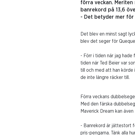
förra veckan. Meriten
banrekord på 13,6 öve
- Det betyder mer för
Det blev en minst sagt lyc
blev det seger för Queque
- Förr i tiden när jag hade
tiden när Ted Beier var so
till och med att han körde 
de inte längre räcker till.
Förra veckans dubbelseger 
Med den färska dubbelsege
Maverick Dream kan även st
- Banrekord är jättestort 
pris-pengarna. Tänk alla h