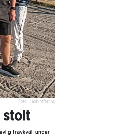
Foto: Hästkrafter.nu
stolt
evlig travkväll under