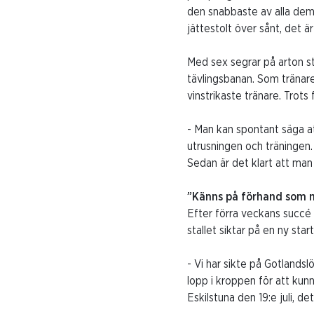
den snabbaste av alla dem
jättestolt över sånt, det är
Med sex segrar på arton s
tävlingsbanan. Som tränar
vinstrikaste tränare. Trot
- Man kan spontant säga at
utrusningen och träningen. 
Sedan är det klart att man t
”Känns på förhand som m
Efter förra veckans succé 
stallet siktar på en ny st
- Vi har sikte på Gotlands
lopp i kroppen för att kunn
Eskilstuna den 19:e juli, de