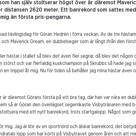
 som han själv stoltserar högst över är däremot Maveri
r distansen 2620 meter. Ett banrekord som sattes med
 mig än första pris-pengarna.
kad tävlingsdag för Göran Hedrén i förra veckan. Av de tre hästarn
 och Maverick Dream, en dubbelseger som är långt ifrån den först
 fler hästar i stallet så blev det även fler segrar, då blev det någon
m störst och var flerfaldig kuskchampion på Skrubbs så hade jag s
in en trippel åt mig. Nu för tiden så behåller jag mina hästar även
är däremot Görans första på ett bra tag, där han var nära en dubbel
rn så är Göran den överlägset segerrikaste Visbytränaren med b-l
oltsera med ett nytt banrekord, trots startgalopp. Något som gör
för mig. Jag är lite av en sportnörd och älskar banrekord, det bety
undratals lopp som har körts på Visbytravet genom åren och att min