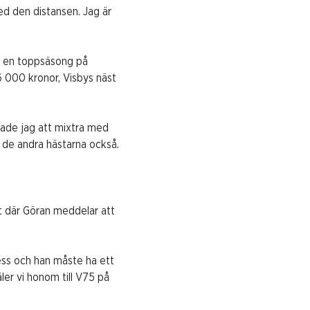
ed den distansen. Jag är
t en toppsäsong på
6 000 kronor, Visbys näst
tade jag att mixtra med
l de andra hästarna också.
rt där Göran meddelar att
dess och han måste ha ett
ler vi honom till V75 på