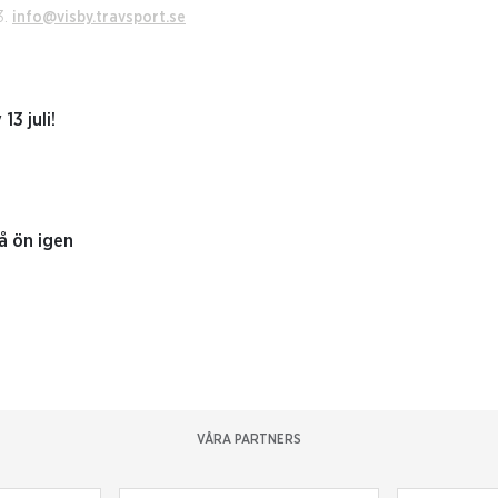
3.
info@visby.travsport.se
3 juli!
på ön igen
VÅRA PARTNERS