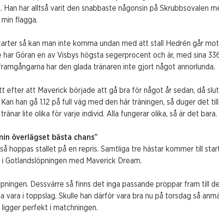
. Han har alltså varit den snabbaste någonsin på Skrubbsovalen m
 min flagga.
tarter så kan man inte komma undan med att stall Hedrén går mo
e har Göran en av Visbys högsta segerprocent och är, med sina 33
s framgångarna har den glada tränaren inte gjort något annorlunda.
t efter att Maverick började att gå bra för något år sedan, då slu
Kan han gå 1.12 på full väg med den här träningen, så duger det til
ränar lite olika för varje individ. Alla fungerar olika, så är det bara.
in överlägset bästa chans”
så hoppas stallet på en repris. Samtliga tre hästar kommer till sta
art i Gotlandslöpningen med Maverick Dream.
löpningen. Dessvärre så finns det inga passande proppar fram till 
a vara i toppslag. Skulle han därför vara bra nu på torsdag så anmä
t ligger perfekt i matchningen.