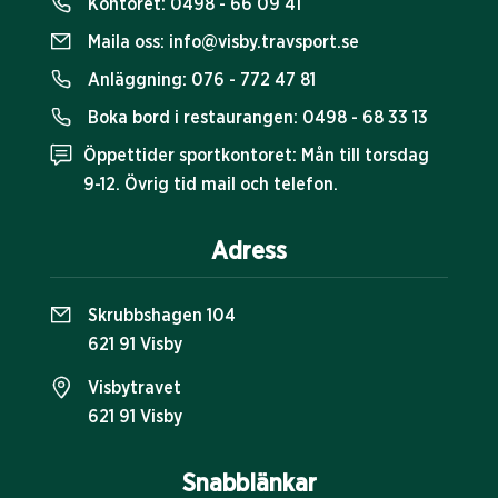
Kontoret:
0498 - 66 09 41
Maila oss:
info@visby.travsport.se
Anläggning:
076 - 772 47 81
Boka bord i restaurangen:
0498 - 68 33 13
Öppettider sportkontoret: Mån till torsdag
9-12. Övrig tid mail och telefon.
Adress
Skrubbshagen 104
621 91 Visby
Visbytravet
621 91 Visby
Snabblänkar