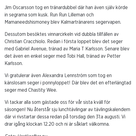
Jim Oscarsson tog en tränardubbel där han även själv körde
in segrarna som kusk. Run Run Lilleman och
Mamaneedshismoney blev Kalmartränarens segervapen.
Dessutom besöktes vinnarcirkeln vid dubbla tillfällen av
Christian Cracchiolo. Redan i första loppet blev det seger
med Gabriel Avenue, tränad av Maria T Karlsson. Senare blev
det även en enkel seger med Tobi Hall, tränad av Petter
Karlsson.
Vi gratulerar även Alexandra Lennström som tog en
känslosam seger i ponnyloppet! Där blev det en efterlängtad
seger med Chastity Wee.
Vi tackar alla som gästade oss för vår sista kväll för
säsongen! Nu återstår sju lunchtävlingar av tävlingskalendern
där vi rivstartar dessa redan på torsdag den 31:a augusti. Vi
drar igång klockan 12.20 och ni är såklart välkomna.