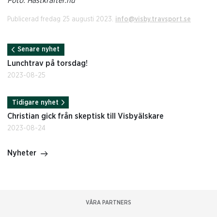
Foto: Hastkrafter.nu
Publicerad fredag 25 augusti 2023.
info@visby.travsport.se
Senare nyhet
Lunchtrav på torsdag!
2023-08-25
Tidigare nyhet
Christian gick från skeptisk till Visbyälskare
2023-08-24
Nyheter
VÅRA PARTNERS