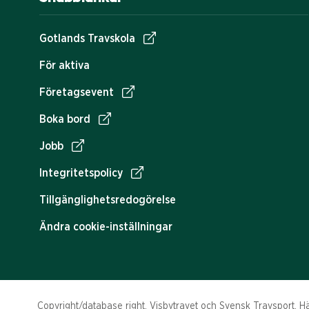
Gotlands Travskola
För aktiva
Företagsevent
Boka bord
Jobb
Integritetspolicy
Tillgänglighetsredogörelse
Ändra cookie-inställningar
Copyright/database right, Visbytravet och Svensk Travsport. Häs