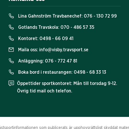
Lina Gahnström Travbanechef:
076 - 130 72 99
Gotlands Travskola:
070 - 486 57 35
Kontoret:
0498 - 66 09 41
Maila oss:
info@visby.travsport.se
Anläggning:
076 - 772 47 81
Boka bord i restaurangen:
0498 - 68 33 13
Öppettider sportkontoret: Mån till torsdag 9-12.
Övrig tid mail och telefon.
tsportinformationen som publicerats är upphovsrättsligt skyddat materia