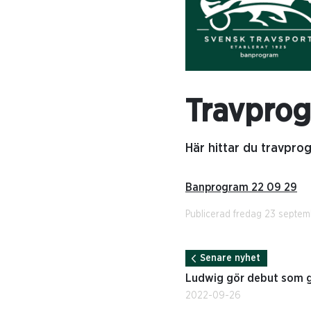
Travpro
Här hittar du travpr
Banprogram 22 09 29
Publicerad fredag 23 septe
Senare nyhet
Ludwig gör debut som g
2022-09-26