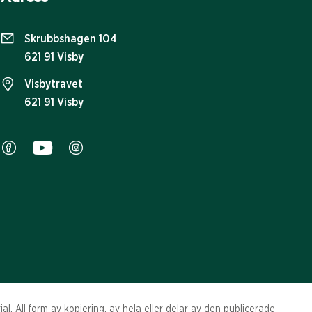
Skrubbshagen 104
621 91 Visby
Visbytravet
621 91 Visby
l. All form av kopiering, av hela eller delar av den publicerade