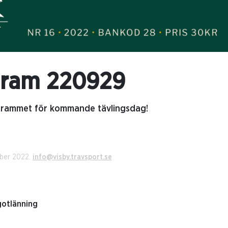
gram 220929
ogrammet för kommande tävlingsdag!
mber 2022.
info@visby.travsport.se
otlänning