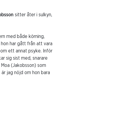
obsson
sitter åter i sulkyn,
tern med både körning,
 hon har gått från att vara
t som ett annat psyke. Inför
ar sig sist med, snarare
ed Moa (Jakobsson) som
n är jag nöjd om hon bara