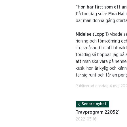
”Hon har fått som ett a
På torsdag selar
Moa Hall
där man denna gång startar 
Nidalee (Lopp 1)
visade se
ridning och tömkörning och 
lite småsned till att bli vä
torsdag så hoppas jag på a
att man ska vara på henne
kusk, hon är kylig och kän
tar sig runt och får en pen
Publicerad onsdag 4 maj 20
Senare nyhet
Travprogram 220521
2022-05-16