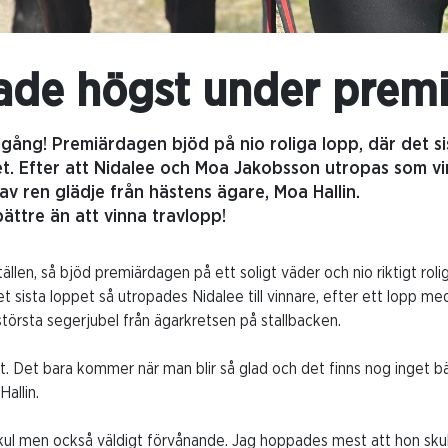
ade högst under premi
igång! Premiärdagen bjöd på nio roliga lopp, där det s
et. Efter att Nidalee och Moa Jakobsson utropas som vi
 av ren glädje från hästens ägare, Moa Hallin.
bättre än att vinna travlopp!
ställen, så bjöd premiärdagen på ett soligt väder och nio riktigt rol
 sista loppet så utropades Nidalee till vinnare, efter ett lopp med
största segerjubel från ägarkretsen på stallbacken.
. Det bara kommer när man blir så glad och det finns nog inget bät
allin.
 kul men också väldigt förvånande. Jag hoppades mest att hon skulle