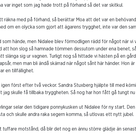
na var inget som jag hade trott på förhand så det var skitkul.
tt räkna med på förhand, så berättar Moa att det var en behövan
med om en olycka som gjort att ägarens trygghet, inte var den sa
ad som hände, men Nidalee blev förmodligen rädd för något när vi 
d att hon slog så hamnade tömmen dessutom under ena benet, så 
t slänga sig ur vagnen. Turligt nog så hittade vi hästen på en gård
psår, men man bli ändå skärrad när något sånt här händer. Hon är 
 en tillfällighet.
gn igen först efter två veckor. Sandra Stuxberg hjälpte till med kö
tt jag skulle få tillbaka tryggheten. Så nog har hon fått gå tungt nu
lingar selar den tidigare ponnykusken ut Nidalee för ny start. Den
sista och skulle andra raka segern komma, så utlovas ett nytt jubel.
t tuffare motstånd, då blir det nog en ännu större glädje än senast