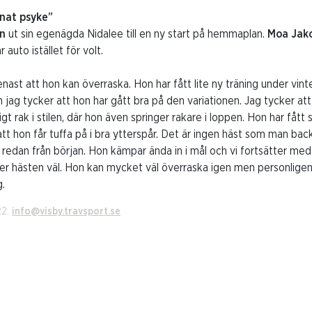
nnat psyke”
in
ut sin egenägda Nidalee till en ny start på hemmaplan.
Moa Jak
auto istället för volt.
nast att hon kan överraska. Hon har fått lite ny träning under vin
jag tycker att hon har gått bra på den variationen. Jag tycker att
ldigt rak i stilen, där hon även springer rakare i loppen. Hon har fåt
tt hon får tuffa på i bra ytterspår. Det är ingen häst som man back
 redan från början. Hon kämpar ända in i mål och vi fortsätter m
ner hästen väl. Hon kan mycket väl överraska igen men personlige
g.
22.
info@visby.travsport.se