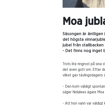
Moa jubl
Säsongen är äntligen 
det högsta vinnarjubl
jubel från stallbacken
- Det finns nog inget 
Trots lite ringrost på sina 
det även gott om. Efter det
vilket gav tävlingsdagens 
- Den kom väldigt spontant
säger Nidalees ägare Moa H
- Att hon vann var väldigt