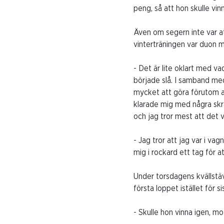
peng, så att hon skulle vin
Även om segern inte var a
vinterträningen var duon 
- Det är lite oklart med v
började slå. I samband me
mycket att göra förutom at
klarade mig med några skra
och jag tror mest att det var
- Jag tror att jag var i va
mig i rockard ett tag för a
Under torsdagens kvällstäv
första loppet istället för 
- Skulle hon vinna igen, mo