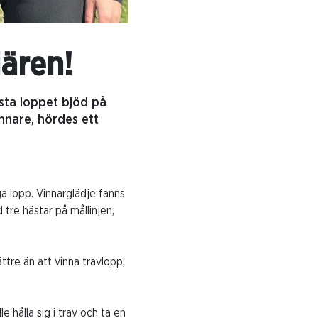
ären!
ista loppet bjöd på
nnare, hördes ett
iga lopp. Vinnarglädje fanns
 tre hästar på mållinjen,
tre än att vinna travlopp,
 hålla sig i trav och ta en