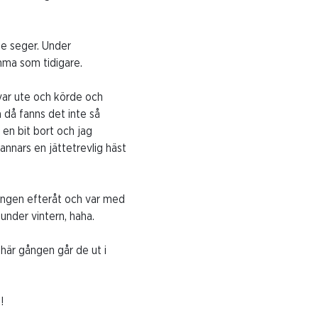
de seger. Under
mma som tidigare.
var ute och körde och
då fanns det inte så
 en bit bort och jag
annars en jättetrevlig häst
rningen efteråt och var med
 under vintern, haha.
 här gången går de ut i
!