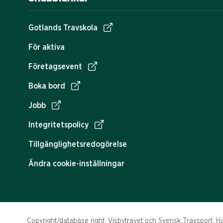
Gotlands Travskola
För aktiva
Företagsevent
Boka bord
Jobb
Integritetspolicy
Tillgänglighetsredogörelse
Ändra cookie-inställningar
Copyright/database right, Visbytravet och Svensk Travsport. Häs