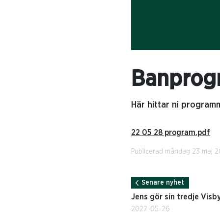
Banprog
Här hittar ni programm
22 05 28 program.pdf
Publicerad måndag 23 maj 
Senare nyhet
Jens gör sin tredje Visb
2022-05-26