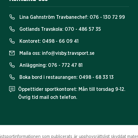
Lina Gahnström Travbanechef:
076 - 130 72 99
Gotlands Travskola:
070 - 486 57 35
Kontoret:
0498 - 66 09 41
Maila oss:
info@visby.travsport.se
Anläggning:
076 - 772 47 81
Boka bord i restaurangen:
0498 - 68 33 13
Öppettider sportkontoret: Mån till torsdag 9-12.
Övrig tid mail och telefon.
tsportinformationen som publicerats är upphovsrättsligt skyddat materia