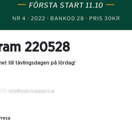
ram 220528
et till tävlingsdagen på lördag!
2022.
info@visby.travsport.se
yresa