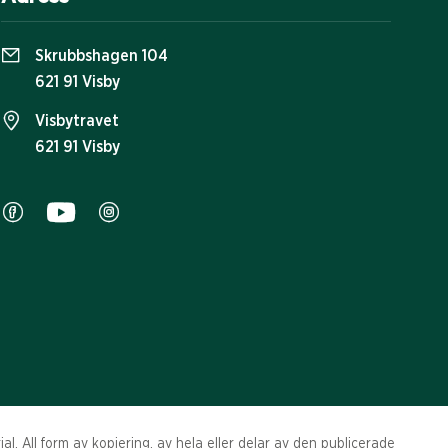
Skrubbshagen 104
621 91 Visby
Visbytravet
621 91 Visby
l. All form av kopiering, av hela eller delar av den publicerade