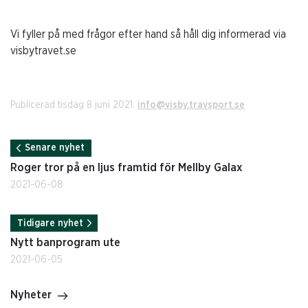
Vi fyller på med frågor efter hand så håll dig informerad via
visbytravet.se
Publicerad tisdag 8 juni 2021.
info@visby.travsport.se
Senare nyhet
Roger tror på en ljus framtid för Mellby Galax
2021-06-08
Tidigare nyhet
Nytt banprogram ute
2021-06-05
Nyheter