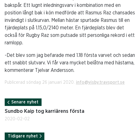
bakspår. Ett lugnt inledningsvarv i kombination med en
position långt bak i kön medförde att Rasmus Raz chansades
invändigt i slutkurvan. Mellan hästar spurtade Rasmus till en
fjärdeplats på 1.15,0/2140 meter. En fjärdeplats blev det
också för Rugby Raz som putsade sitt personliga rekord i ett
ramlopp.
-Det blev som jag befarade med 1.18 första varvet och sedan
ett snabbt slutvarv. Vi får vara mycket belåtna med hästarna,
kommenterar Tjelvar Andersson.
Publicerad söndag 26 januari 2020.
info@visby.travsport.se
Senare nyhet
Sundbo Kaip tog karriärens första
2020-02-02
Tidigare nyhet