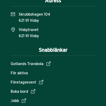
Adress
Skrubbshagen 104
621 91 Visby
Visbytravet
621 91 Visby
Snabblänkar
Gotlands Travskola
För aktiva
Företagsevent
Boka bord
Jobb