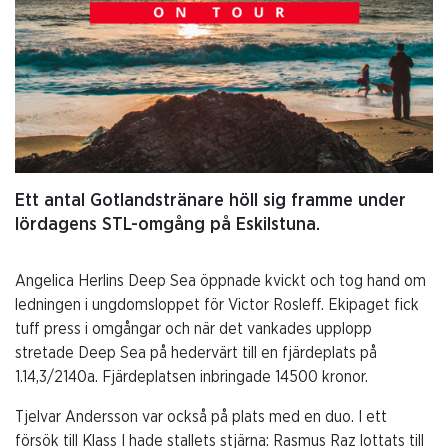
Ett antal Gotlandstränare höll sig framme under
lördagens STL-omgång på Eskilstuna.
Angelica Herlins Deep Sea öppnade kvickt och tog hand om
ledningen i ungdomsloppet för Victor Rosleff. Ekipaget fick
tuff press i omgångar och när det vankades upplopp
stretade Deep Sea på hedervärt till en fjärdeplats på
1.14,3/2140a. Fjärdeplatsen inbringade 14500 kronor.
Tjelvar Andersson var också på plats med en duo. I ett
försök till Klass I hade stallets stjärna: Rasmus Raz lottats till