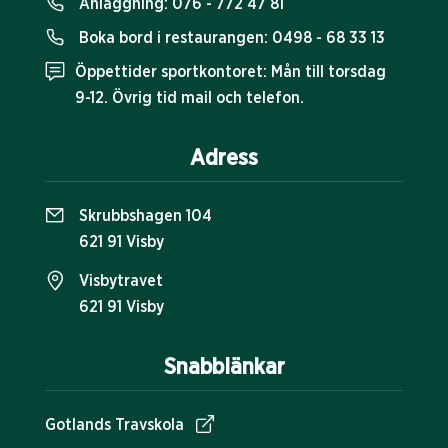
Anläggning:
076 - 772 47 81
Boka bord i restaurangen:
0498 - 68 33 13
Öppettider sportkontoret: Mån till torsdag
9-12. Övrig tid mail och telefon.
Adress
Skrubbshagen 104
621 91 Visby
Visbytravet
621 91 Visby
Snabblänkar
Gotlands Travskola