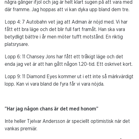
några gånger ifjol och jag är helt klart sugen på att vara med
där framme. Jag hoppas att vi kan dyka upp bland dem tre.
Lopp 4: 7 Autobahn vet jag att Adman är nöjd med. Vi har
fått ett bra läge och det blir full fart framåt. Han ska vara
betydligt bättre i år men möter tufft motstånd. En riktig
platsrysare.
Lopp 6: 11 Chansey Jons har fått ett tråkigt läge och det
enda jag vet är att han gått någon 1.20-tid. Ett oskrivet kort.
Lopp 9: 11 Diamond Eyes kommer ut i ett inte så märkvärdigt
lopp. Kan vi vara bland de fyra får vi vara nöjda.
”Har jag någon chans är det med honom”
Inte heller Tjelvar Andersson är speciellt optimistisk när det
vankas premiär.