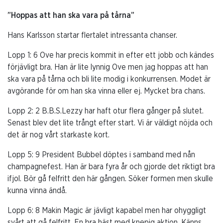
”Hoppas att han ska vara på tårna”
Hans Karlsson startar flertalet intressanta chanser.
Lopp 1: 6 Ove har precis kommit in efter ett jobb och kändes
förjävligt bra. Han är lite lynnig Ove men jag hoppas att han
ska vara på tårna och bli lite modig i konkurrensen. Modet är
avgörande för om han ska vinna eller ej. Mycket bra chans.
Lopp 2: 2 B.B.S.Lezzy har haft otur flera gånger på slutet.
Senast blev det lite trångt efter start. Vi är väldigt nöjda och
det är nog vårt starkaste kort.
Lopp 5: 9 President Bubbel döptes i samband med nån
champagnefest. Han är bara fyra år och gjorde det riktigt bra
ifjol. Bör gå felfritt den här gången. Söker formen men skulle
kunna vinna ändå.
Lopp 6: 8 Makin Magic är jävligt kapabel men har ohyggligt
svårt att gå felfritt. En bra häst med knepig aktion. Känns