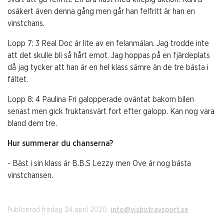
osäkert även denna gång men går han felfritt är han en
vinstchans.
Lopp 7: 3 Real Doc är lite av en felanmälan. Jag trodde inte
att det skulle bli så hårt emot. Jag hoppas på en fjärdeplats
då jag tycker att han är en hel klass sämre än de tre bästa i
fältet.
Lopp 8: 4 Paulina Fri galopperade oväntat bakom bilen
senast men gick fruktansvärt fort efter galopp. Kan nog vara
bland dem tre.
Hur summerar du chanserna?
- Bäst i sin klass är B.B.S Lezzy men Ove är nog bästa
vinstchansen.
Publicerad fredag 24 april 2020.
info@visby.travsport.se