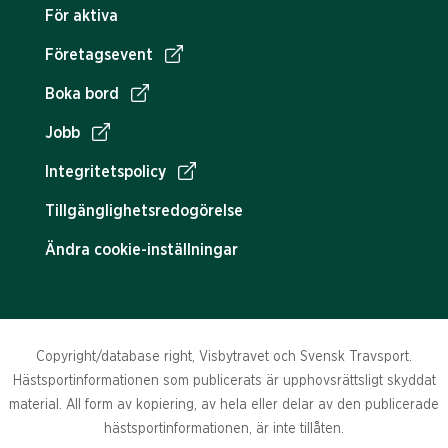
För aktiva
Företagsevent
Boka bord
Jobb
Integritetspolicy
Tillgänglighetsredogörelse
Ändra cookie-inställningar
Copyright/database right, Visbytravet och Svensk Travsport.
Hästsportinformationen som publicerats är upphovsrättsligt skyddat
material. All form av kopiering, av hela eller delar av den publicerade
hästsportinformationen, är inte tillåten.