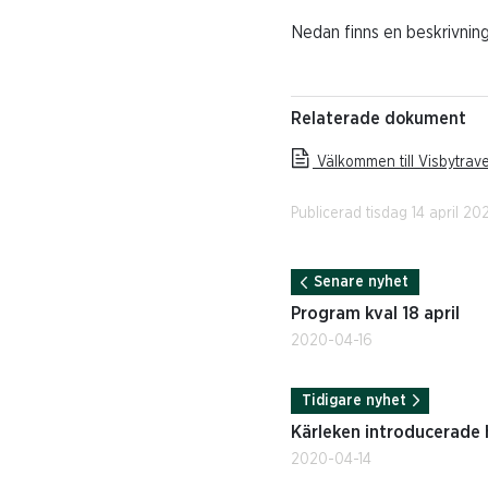
Nedan finns en beskrivning
Relaterade dokument
Välkommen till Visbytrav
Publicerad tisdag 14 april 20
Senare nyhet
Program kval 18 april
2020-04-16
Tidigare nyhet
Kärleken introducerade ho
2020-04-14