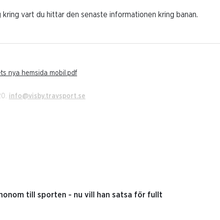
 kring vart du hittar den senaste informationen kring banan.
ets nya hemsida mobil.pdf
20.
info@visby.travsport.se
nom till sporten - nu vill han satsa för fullt