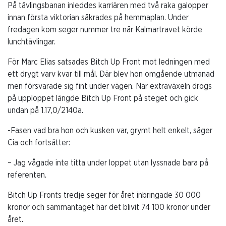
På tävlingsbanan inleddes karriären med två raka galopper
innan första viktorian säkrades på hemmaplan. Under
fredagen kom seger nummer tre när Kalmartravet körde
lunchtävlingar.
För Marc Elias satsades Bitch Up Front mot ledningen med
ett drygt varv kvar till mål. Där blev hon omgående utmanad
men försvarade sig fint under vägen. När extraväxeln drogs
på upploppet längde Bitch Up Front på steget och gick
undan på 1.17,0/2140a.
-Fasen vad bra hon och kusken var, grymt helt enkelt, säger
Cia och fortsätter:
– Jag vågade inte titta under loppet utan lyssnade bara på
referenten.
Bitch Up Fronts tredje seger för året inbringade 30 000
kronor och sammantaget har det blivit 74 100 kronor under
året.