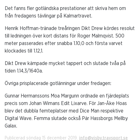
Det fanns fler gotländska prestationer att skriva hem om
från fredagens tävlingar på Kalmartravet.
Henrik Hoffman-tränade treåringen Dikt Drew kördes resolut
till ledningen över kort distans för Roger Malmqvist. 500
meter passerades efter snabba 1.10,0 och första varvet
klockades till 1.12,1.
Dikt Drew kämpade mycket tappert och slutade tvåa på
tiden 1.14,3/1640a.
Övriga prisplacerade gotlänningar under fredagen:
Gunnar Hermanssons Moa Margunn ordnade en fjärdeplats
precis som Johan Wimans Edit Lixarve. För Jan-Åke Hoas
blev det dubbla femteplatser med Dice Man respektive
Digital Wave. Femma slutade också Pär Hassborgs Mellby
Galax.
Publicerad söndag 15 december 2019.
info@visby.travsport.se