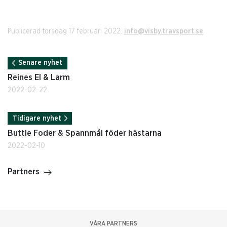
Publicerad torsdag 17 februari 2022.
info@visby.travsport.se
Senare nyhet
Reines El & Larm
2022-02-22
Tidigare nyhet
Buttle Foder & Spannmål föder hästarna
2022-02-10
Partners
VÅRA PARTNERS