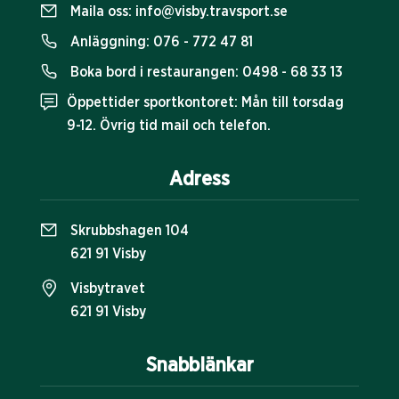
Maila oss:
info@visby.travsport.se
Anläggning:
076 - 772 47 81
Boka bord i restaurangen:
0498 - 68 33 13
Öppettider sportkontoret: Mån till torsdag
9-12. Övrig tid mail och telefon.
Adress
Skrubbshagen 104
621 91 Visby
Visbytravet
621 91 Visby
Snabblänkar