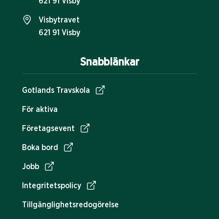
621 91 Visby
Visbytravet
621 91 Visby
Snabblänkar
Gotlands Travskola
För aktiva
Företagsevent
Boka bord
Jobb
Integritetspolicy
Tillgänglighetsredogörelse