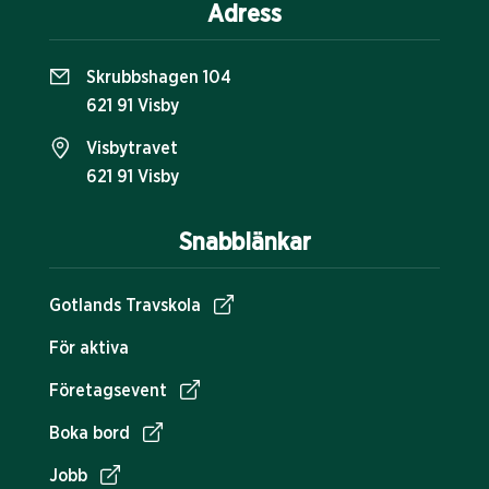
Adress
Skrubbshagen 104
621 91 Visby
Visbytravet
621 91 Visby
Snabblänkar
Gotlands Travskola
För aktiva
Företagsevent
Boka bord
Jobb