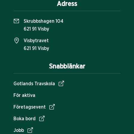
Adress
Skrubbshagen 104
621 91 Visby
Visbytravet
621 91 Visby
Snabblänkar
Gotlands Travskola
För aktiva
Företagsevent
Boka bord
Jobb