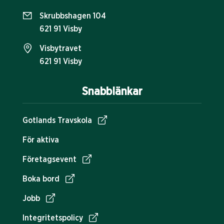
Skrubbshagen 104
621 91 Visby
Visbytravet
621 91 Visby
Snabblänkar
Gotlands Travskola
För aktiva
Företagsevent
Boka bord
Jobb
Integritetspolicy