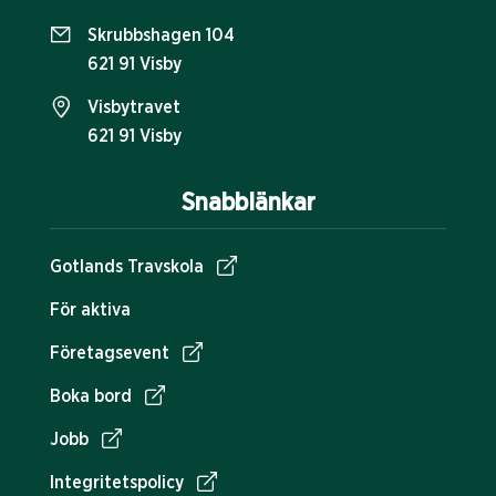
Skrubbshagen 104
621 91 Visby
Visbytravet
621 91 Visby
Snabblänkar
Gotlands Travskola
För aktiva
Företagsevent
Boka bord
Jobb
Integritetspolicy