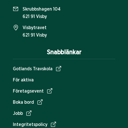
Skrubbshagen 104
621 91 Visby
Visbytravet
621 91 Visby
Snabblänkar
Gotlands Travskola
För aktiva
Företagsevent
Boka bord
Jobb
Integritetspolicy